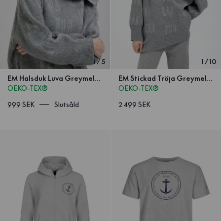
1
/
5
1
/
10
EM Halsduk Luva Greymelange
EM Stickad Tröja Greymelange
OEKO-TEX®
OEKO-TEX®
999 SEK
Slutsåld
2 499 SEK