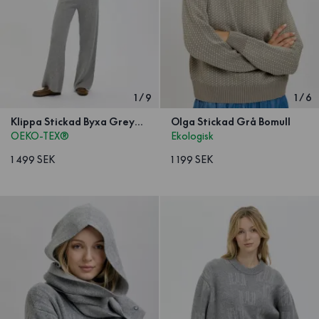
1
/
9
1
/
6
Klippa Stickad Byxa Greymelange
Olga Stickad Grå Bomull
OEKO-TEX®
Ekologisk
1 499 SEK
1 199 SEK