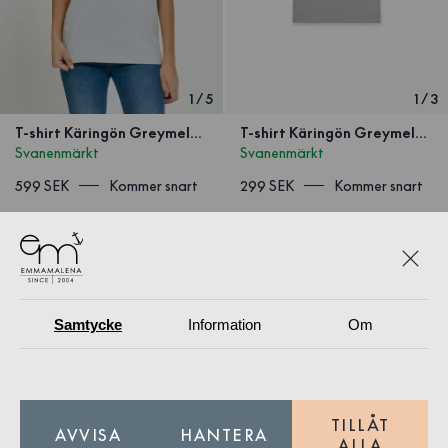
1
/
5
1
/
3
T-shirt Käringön Greymelange
T-shirt Käringön Greymelange Barn
Svanenmärkt
Svanenmärkt
599 SEK
Kommer snart
299 SEK
Kommer snart
Samtycke
Information
Om
TILLÅT
AVVISA
HANTERA
ALLA