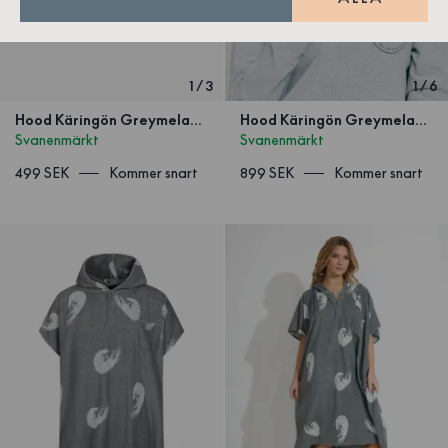
1
/
3
1
/
6
Hood Käringön Greymelange Barn
Hood Käringön Greymelange
Svanenmärkt
Svanenmärkt
499 SEK
Kommer snart
899 SEK
Kommer snart