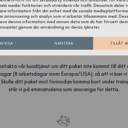
t om du är osäker.
iala medie-funktioner och utvärdera vår trafik. Dessutom delar v
gare information från din enhet med de sociala medieplattforma
m leveranser, tullkostnader eller annat är du alltid välko
om annonsering och analys som vi arbetar tillsammans med. Des
era denna information med annan data som du har försett dem
 kundservice. Vi hjälper dig gärna!
insamlat genom din användning av deras tjänster.
AVVISA
HANTERA
TILLÅT A
UTEBLIVEN ELLER FÖRSENAD LEVERANS
kontakta vår kundtjänst om ditt paket inte kommit till dit
agar (8 arbetsdagar inom Europa/USA), så att vi kan vi 
Skulle ditt paket mot förmodan komma bort under transpo
står vi på emmamalena som ansvariga för detta.