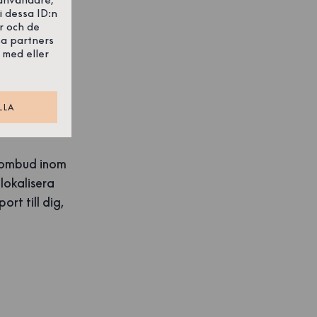
i dessa ID:n
r och de
mmen att
sa partners
 med eller
LLA
t ombud inom
lokalisera
rt till dig,