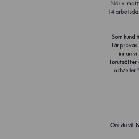
När vi mott
14 arbetsdag
Som kund ha
får provas 
innan vi
förutsätter 
och/eller 
Om du vill b