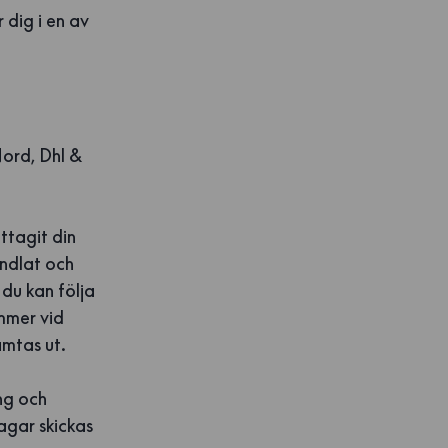
 dig i en av
Nord, Dhl &
ttagit din
andlat och
du kan följa
ummer vid
ämtas ut.
ing och
agar skickas