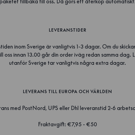
paketet tillbaka till oss. Då görs ett återköp automatiskt
LEVERANSTIDER
tiden inom Sverige är vanligtvis 1-3 dagar. Om du skickar
till oss innan 13.00 går din order iväg redan samma dag. 
utanför Sverige tar vanligtvis några extra dagar.
LEVERANS TILL EUROPA OCH VÄRLDEN
ans med PostNord, UPS eller Dhl leveranstid 2-6 arbet
Fraktavgift: €7,95 - €50