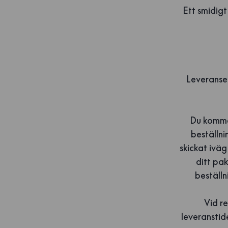
Ett smidigt
Leveranser
Du kommer
beställni
skickat ivä
ditt pak
beställn
Vid re
leveranstid