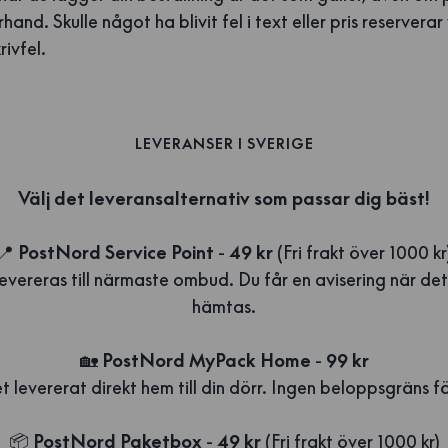
hand. Skulle något ha blivit fel i text eller pris reserverar 
rivfel.
LEVERANSER I SVERIGE
Välj det leveransalternativ som passar dig bäst!
📍
PostNord Service Point
-
49 kr
(Fri frakt över 1000 kr
levereras till närmaste ombud. Du får en avisering när det
hämtas.
🏡
PostNord MyPack Home
-
99 kr
 levererat direkt hem till din dörr. Ingen beloppsgräns för
📦
PostNord Paketbox
-
49 kr
(Fri frakt över 1000 kr)