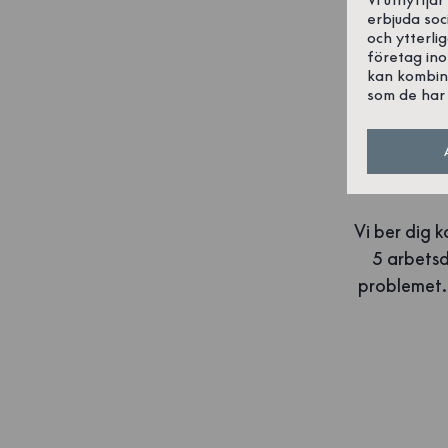
tullmyndighe
erbjuda soc
och ytterli
Vid frågor o
företag in
kan kombin
kontakta vår
som de har 
Vi ber dig 
5 arbetsd
problemet. 