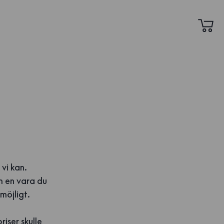
 vi kan.
m en vara du
 möjligt.
riser skulle