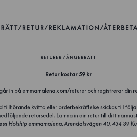
RÄTT/RETUR/REKLAMATION/ÅTERBET
RETURER / ÅNGERRÄTT
Retur kostar 59 kr
går in på
emmamalena.com/returer
och registrerar din re
 tillhörande kvitto eller orderbekräftelse skickas till följ
dföljande retursedel. Lämna in din retur till ditt närma
ess
Holship emmamalena, Arendalsvägen 40, 434 39 K