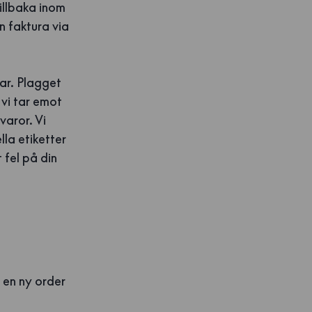
illbaka inom
n faktura via
ar. Plagget
 vi tar emot
varor. Vi
lla etiketter
 fel på din
r en ny order