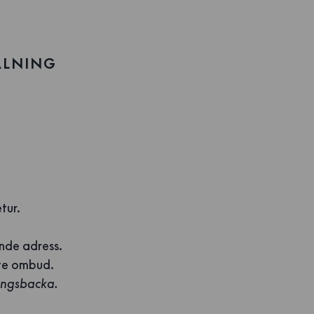
ALNING
tur.
ande adress.
ste ombud.
ungsbacka.