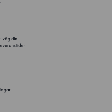
.
 iväg din
Leveranstider
sdagar