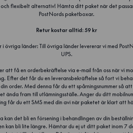
 och flexibelt alternativ! Hämta ditt paket när det passar
PostNords paketboxar.
Retur kostar alltid: 59 kr
 i övriga länder: Till övriga länder levererar vi med Post
UPS.
 att få en orderbekräftelse via e-mail från oss när vi mo
ng. Efter det får du en leveransbekräftelse så fort vi beh
g din order. Med denna får du ett spårningsnummer så att 
et ända fram till utlämningsställe. Anger du ditt mobiln
ing får du ett SMS med din avi när paketet är klart att h
a kan det bli en försening i behandlingen av din beställn
en kan bli lite längre. Hämtar du ej ut ditt paket inom 7 d