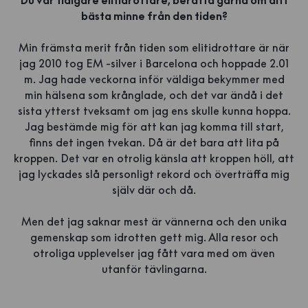
Du var tidigare elitidrottare, berätta gärna om ditt
bästa minne från den tiden?
Min främsta merit från tiden som elitidrottare är när
jag 2010 tog EM -silver i Barcelona och hoppade 2.01
m. Jag hade veckorna inför väldiga bekymmer med
min hälsena som krånglade, och det var ändå i det
sista ytterst tveksamt om jag ens skulle kunna hoppa.
Jag bestämde mig för att kan jag komma till start,
finns det ingen tvekan. Då är det bara att lita på
kroppen. Det var en otrolig känsla att kroppen höll, att
jag lyckades slå personligt rekord och överträffa mig
själv där och då.
Men det jag saknar mest är vännerna och den unika
gemenskap som idrotten gett mig. Alla resor och
otroliga upplevelser jag fått vara med om även
utanför tävlingarna.