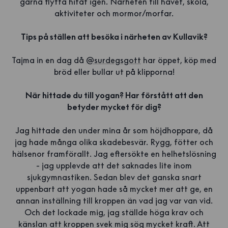
gärna flytta hitåt igen. Närheten till havet, skola,
aktiviteter och mormor/morfar.
Tips på ställen att besöka i närheten av Kullavik?
Tajma in en dag då
@surdegsgott
har öppet, köp med
bröd eller bullar ut på klipporna!
När hittade du till yogan? Har förstått att den
betyder mycket för dig?
Jag hittade den under mina år som höjdhoppare, då
jag hade många olika skadebesvär. Rygg, fötter och
hälsenor framförallt. Jag eftersökte en helhetslösning
- jag upplevde att det saknades lite inom
sjukgymnastiken. Sedan blev det ganska snart
uppenbart att yogan hade så mycket mer att ge, en
annan inställning till kroppen än vad jag var van vid.
Och det lockade mig, jag ställde höga krav och
känslan att kroppen svek mig sög mycket kraft. Att