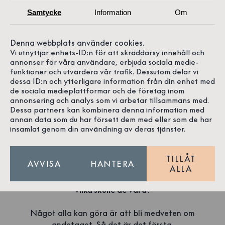
Samtycke
Information
Om
Denna webbplats använder cookies.
Vi utnyttjar enhets-ID:n för att skräddarsy innehåll och
annonser för våra användare, erbjuda sociala medie-
funktioner och utvärdera vår trafik. Dessutom delar vi
dessa ID:n och ytterligare information från din enhet med
de sociala medieplattformar och de företag inom
annonsering och analys som vi arbetar tillsammans med.
Dessa partners kan kombinera denna information med
annan data som du har försett dem med eller som de har
insamlat genom din användning av deras tjänster.
1
/
3
TILLÅT
AVVISA
HANTERA
ALLA
Om du skulle välja 3 yogaövningar som alla kan göra,
vilka skulle de vara?
Något alla kan göra är att bli medveten om
andetaget. Så det är det första.