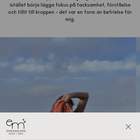
istället börja lägga fokus på tacksamhet, förståelse
och tillit till kroppen - det var en form av befrielse för
mig.