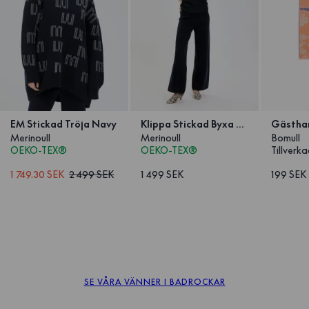
EM Stickad Tröja Navy
Klippa Stickad Byxa Navy
Merinoull
Merinoull
Bomull
OEKO-TEX®
OEKO-TEX®
Tillverka
1 749.30 SEK
2 499 SEK
1 499 SEK
199 SEK
1
/
9
SE VÅRA VÄNNER I BADROCKAR