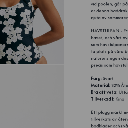
vid poolen, går på
är denna baddräkt
njuta av sommarens
HAVSTULPAN - Ett 
havet, och vårt n
som havstulpanerna
ta plats på våra ba
naturens egen desi
precis som havstul
Färg:
Svart
Material:
82% Åter
Bra att veta:
Utta
Tillverkad i:
Kina
Ett plagg märkt m
tillverkats av åter
badkläder och i vå