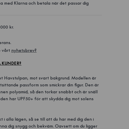
a med Klarna och betala när det passar dig
1000 kr. 
erans.
 vårt 
nyhetsbrev?
A KUNDER?
et Havstulpan, mot svart bakgrund. Modellen är
åtsittande passform som smickrar din figur. Den är
unnen polyamid, så den torkar snabbt och är snäll
s, den har UPF50+ för att skydda dig mot solens
i alla lägen, så se till att du har med dig den i
nna dig snygg och bekväm. Oavsett om du ligger