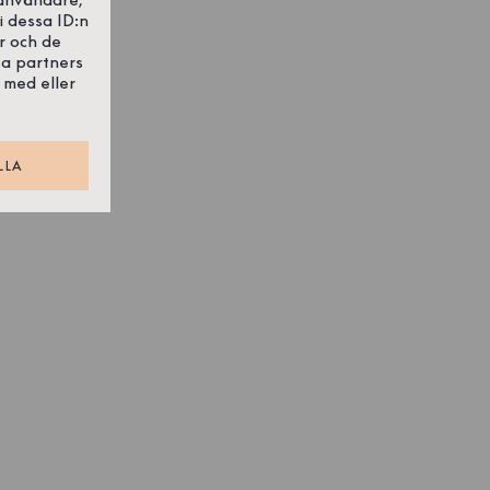
i dessa ID:n
r och de
sa partners
 med eller
LLA