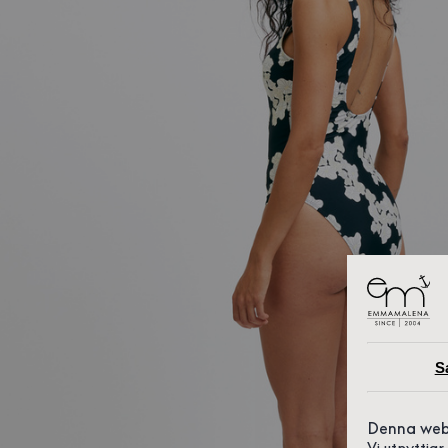
S
Denna web
Vi utnyttja