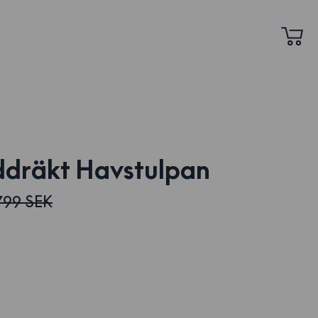
ddräkt Havstulpan
799 SEK