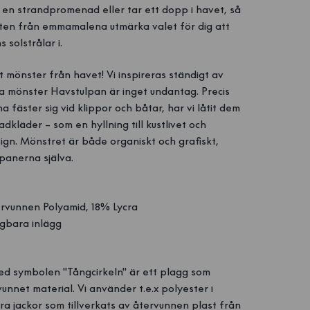
 en strandpromenad eller tar ett dopp i havet, så
en från emmamalena utmärka valet för dig att
 solstrålar i.
mönster från havet! Vi inspireras ständigt av
ya mönster Havstulpan är inget undantag. Precis
 fäster sig vid klippor och båtar, har vi låtit dem
dkläder – som en hyllning till kustlivet och
gn. Mönstret är både organiskt och grafiskt,
panerna själva.
vunnen Polyamid, 18% Lycra
gbara inlägg
ed symbolen "Tångcirkeln" är ett plagg som
vunnet material. Vi använder t.e.x polyester i
ra jackor som tillverkats av återvunnen plast från