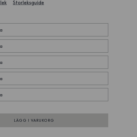
lek
Storleksguide
a
a
a
a
a
LÄGG I VARUKORG