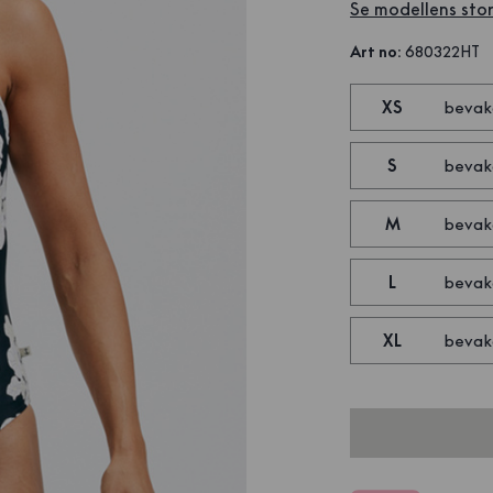
Se modellens stor
Art no
:
680322HT
XS
bevak
S
bevak
M
bevak
L
bevak
XL
bevak