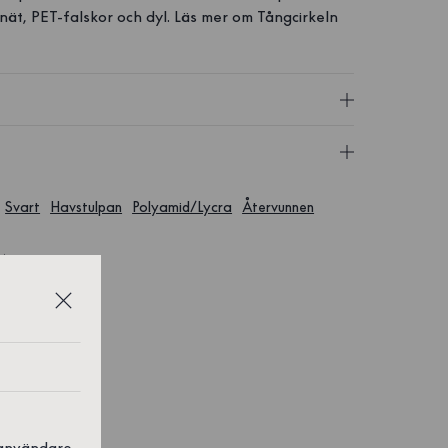
nät, PET-falskor och dyl. Läs mer om Tångcirkeln
Svart
Havstulpan
Polyamid/Lycra
Återvunnen
 Messenger
 användare,