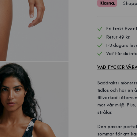
Shopp
Fri frakt över 
Retur 49 kr.
1-3 dagars lev
Va? Får du inte
VAD TYCKER VÅR
Baddräkt i mönstr
tidlös och har en 
tillverkad i återv
mot vår miljö. Plu
strålar.
Den passar perfekt 
sommar för att kä