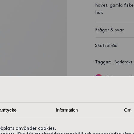
havet, gamla fiske
här
.
Frågor & svar
Skötselråd
Taggar
:
Baddräkt
Fråga oss på
amtycke
Information
Om
bplats använder cookies.
r enhets-ID:n för att skräddarsy innehåll och annonser för våra