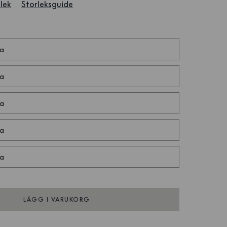
lek
Storleksguide
a
a
a
a
a
LÄGG I VARUKORG