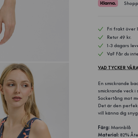
Shopp
Fri frakt över 
Retur 49 kr.
1-3 dagars lev
Va? Får du inte
VAD TYCKER VÅR
En smickrande bad
smickrande veck i
Sockertång mot m
Det är den perfekt
vill känna dig sn
Färg:
Marinblå
Material:
82% Åter