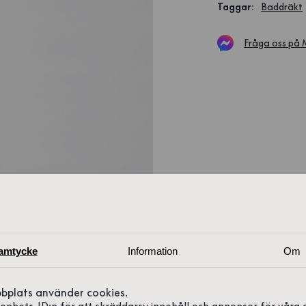
Taggar
:
Baddräkt
Fråga oss på
amtycke
Information
Om
bplats använder cookies.
r enhets-ID:n för att skräddarsy innehåll och annonser för våra