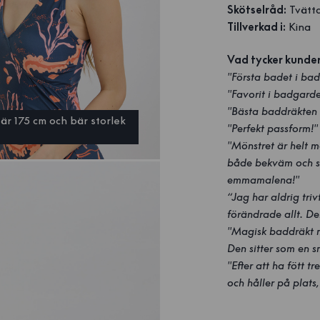
Skötselråd:
Tvätta
Tillverkad i:
Kina
Vad tycker kunde
"Första badet i ba
"Favorit i badgard
"Bästa baddräkten 
är 175 cm och bär storlek
"Perfekt passform!"
"Mönstret är helt m
både bekväm och sn
emmamalena!"
“Jag har aldrig tri
förändrade allt. De
"Magisk baddräkt me
Den sitter som en s
"Efter att ha fött t
och håller på plats,