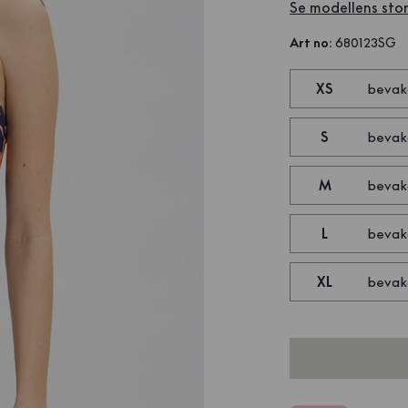
Se modellens stor
Art no
:
680123SG
XS
bevak
S
bevak
M
bevak
L
bevak
XL
bevak