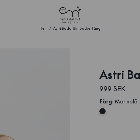
Hem
Astri Baddräkt Sockertång
Astri B
999 SEK
Färg
:
Marinblå