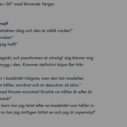
s i 30° med liknande färger
rna?
ddräkten idag och den är sååå vacker!"
eroben"
jag haft!"
agiskt, och passformen är otrolig! Jag känner mig
ygg i den. Kommer definitivt köpa fler från
vts i baddräkt tidigare, men den här modellen
n håller, smickrar och är dessutom så skön.”
d finsate mönstret! Kvalité sm håller år efter år.
mäck!"
re barn har jag letat efter en baddräkt som håller in
 nu har jag äntligen hittat en och jag är supernöjd"