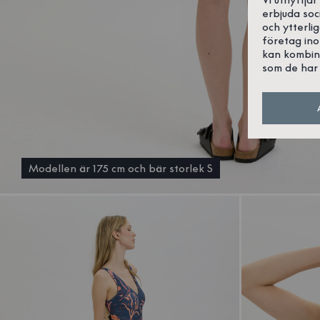
erbjuda soc
och ytterli
företag in
kan kombin
som de har 
Modellen är 175 cm och bär storlek S