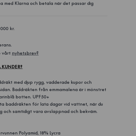
a med Klarna och betala när det passar dig
1000 kr. 
erans.
 vårt 
nyhetsbrev?
A KUNDER?
dräkt med djup rygg, vadderade kupor och
 sidan. Baddräkten från emmamalena är i mönstret
arinblå botten. UPF50+
a baddräkten för lata dagar vid vattnet, när du
ygg och samtidigt vara avslappnad och bekväm.
vunnen Polyamid, 18% Lycra