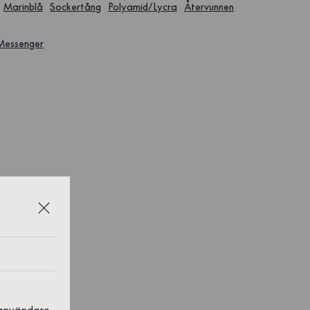
Marinblå
Sockertång
Polyamid/Lycra
Återvunnen
 Messenger
 användare,