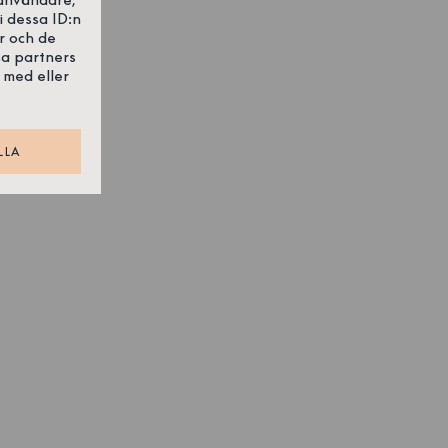
i dessa ID:n
r och de
sa partners
 med eller
LLA