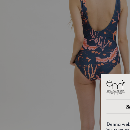
S
Denna web
Vi utnyttja