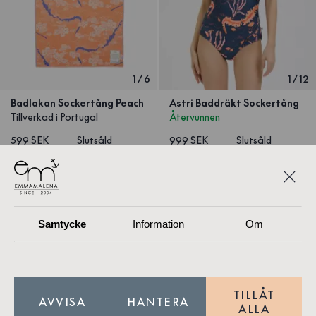
1
/
6
1
/
12
Badlakan Sockertång Peach
Astri Baddräkt Sockertång
Tillverkad i Portugal
Återvunnen
599 SEK
Slutsåld
999 SEK
Slutsåld
Samtycke
Information
Om
TILLÅT
AVVISA
HANTERA
ALLA