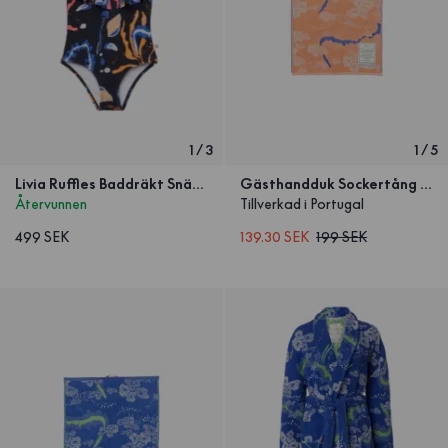
1
/
3
1
/
5
Livia Ruffles Baddräkt Snäcka & Tång Barn
Gästhandduk Sockertång Peach
Återvunnen
Tillverkad i Portugal
499 SEK
139.30 SEK
199 SEK