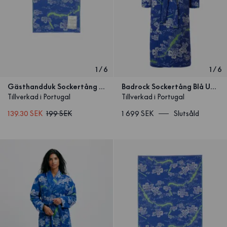
1
/
6
1
/
6
Gästhandduk Sockertång Blå
Badrock Sockertång Blå Unisex
Tillverkad i Portugal
Tillverkad i Portugal
139.30 SEK
199 SEK
1 699 SEK
Slutsåld