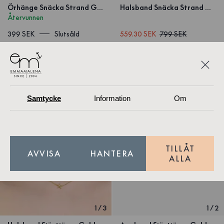
Örhänge Snäcka Strand Guld
Halsband Snäcka Strand Guld
Återvunnen
399 SEK
Slutsåld
559.30 SEK
799 SEK
Samtycke
Information
Om
TILLÅT
AVVISA
HANTERA
ALLA
1
/
3
1
/
2