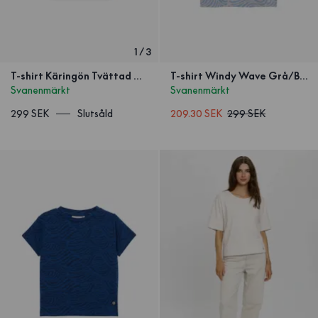
1
/
3
T-shirt Käringön Tvättad Orange Barn
T-shirt Windy Wave Grå/Blå Barn
Svanenmärkt
Svanenmärkt
299 SEK
Slutsåld
209.30 SEK
299 SEK