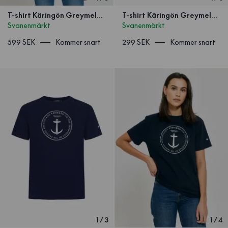
T-shirt Käringön Greymelange
T-shirt Käringön Greymelange Barn
Svanenmärkt
Svanenmärkt
599 SEK
Kommer snart
299 SEK
Kommer snart
1
/
3
1
/
4