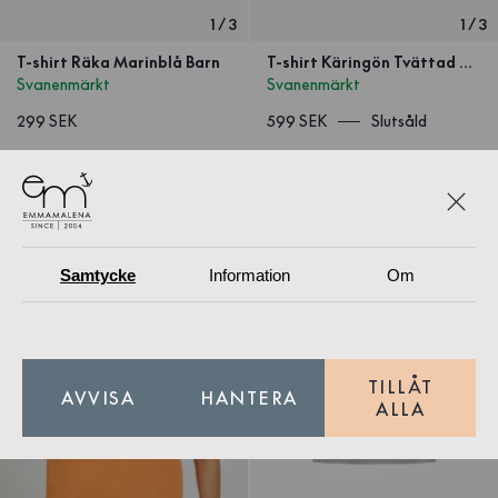
1
/
3
1
/
3
T-shirt Räka Marinblå Barn
T-shirt Käringön Tvättad Orange Unisex
Svanenmärkt
Svanenmärkt
299 SEK
599 SEK
Slutsåld
Samtycke
Information
Om
TILLÅT
AVVISA
HANTERA
ALLA