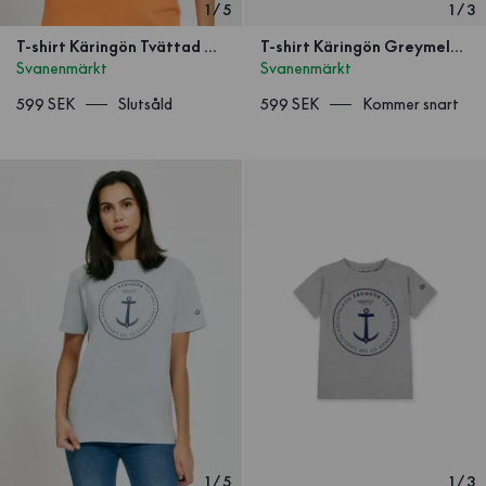
1
/
5
1
/
3
T-shirt Käringön Tvättad Orange
T-shirt Käringön Greymelange Unisex
Svanenmärkt
Svanenmärkt
599 SEK
Slutsåld
599 SEK
Kommer snart
1
/
5
1
/
3