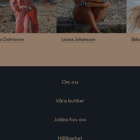
ara Doktorow
Louise Johansson
Eb
Om oss
Våra butiker
Jobba hos oss
Hållbarhet