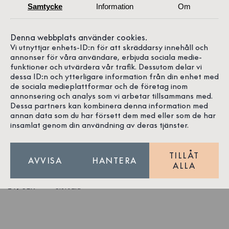
Samtycke
Information
Om
Denna webbplats använder cookies.
Vi utnyttjar enhets-ID:n för att skräddarsy innehåll och
annonser för våra användare, erbjuda sociala medie-
funktioner och utvärdera vår trafik. Dessutom delar vi
dessa ID:n och ytterligare information från din enhet med
de sociala medieplattformar och de företag inom
annonsering och analys som vi arbetar tillsammans med.
Dessa partners kan kombinera denna information med
annan data som du har försett dem med eller som de har
insamlat genom din användning av deras tjänster.
1
/
3
Ankare Keps Räka
Bomull
TILLÅT
AVVISA
HANTERA
ALLA
249 SEK
Slutsåld