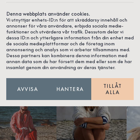
VÄNNER SOM DELAR VÅR
Denna webbplats använder cookies.
Vi utnyttjar enhets-ID:n för att skräddarsy innehåll och
PASSION
annonser för våra användare, erbjuda sociala medie-
funktioner och utvärdera vår trafik. Dessutom delar vi
dessa ID:n och ytterligare information från din enhet med
Vi älskar att lära känna nya människor, folk som delar
de sociala medieplattformar och de företag inom
vår passion för havet, kusten, kvalitet, hantverk och
annonsering och analys som vi arbetar tillsammans med.
design. Och allt annat magiskt i livet. Här får du träffa
Dessa partners kan kombinera denna information med
några av dem, som precis som vi gillar tidlöst och
annan data som du har försett dem med eller som de har
insamlat genom din användning av deras tjänster.
stilrent.
TILLÅT
AVVISA
HANTERA
ALLA