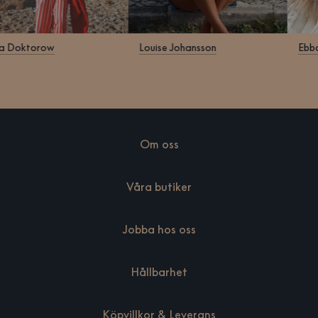
ra Doktorow
Louise Johansson
Ebb
Om oss
Våra butiker
Jobba hos oss
Hållbarhet
Köpvillkor & Leverans