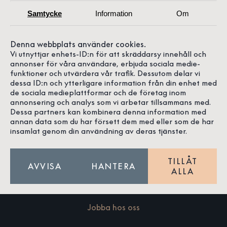
Samtycke
Information
Om
Denna webbplats använder cookies.
Vi utnyttjar enhets-ID:n för att skräddarsy innehåll och
annonser för våra användare, erbjuda sociala medie-
funktioner och utvärdera vår trafik. Dessutom delar vi
ra Doktorow
Louise Johansson
Ebb
dessa ID:n och ytterligare information från din enhet med
de sociala medieplattformar och de företag inom
annonsering och analys som vi arbetar tillsammans med.
Dessa partners kan kombinera denna information med
annan data som du har försett dem med eller som de har
insamlat genom din användning av deras tjänster.
Om oss
TILLÅT
AVVISA
HANTERA
ALLA
Våra butiker
Jobba hos oss