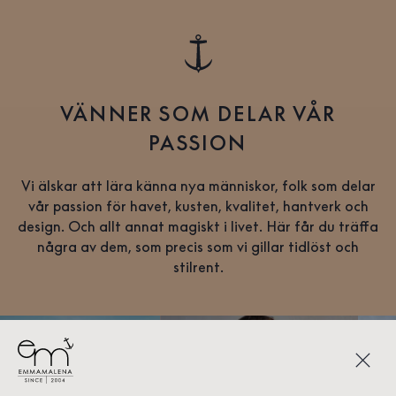
VÄNNER SOM DELAR VÅR
PASSION
Vi älskar att lära känna nya människor, folk som delar
vår passion för havet, kusten, kvalitet, hantverk och
design. Och allt annat magiskt i livet. Här får du träffa
några av dem, som precis som vi gillar tidlöst och
stilrent.