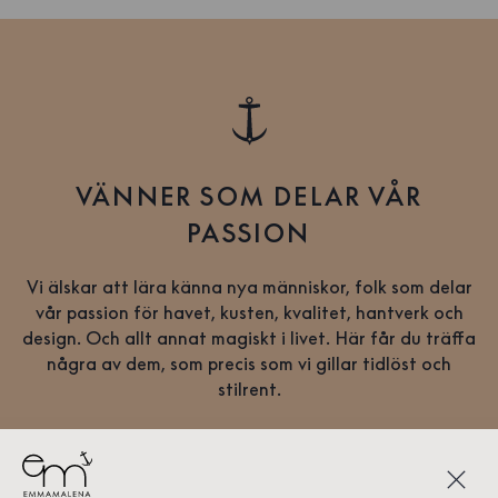
VÄNNER SOM DELAR VÅR
PASSION
Vi älskar att lära känna nya människor, folk som delar
vår passion för havet, kusten, kvalitet, hantverk och
design. Och allt annat magiskt i livet. Här får du träffa
några av dem, som precis som vi gillar tidlöst och
stilrent.