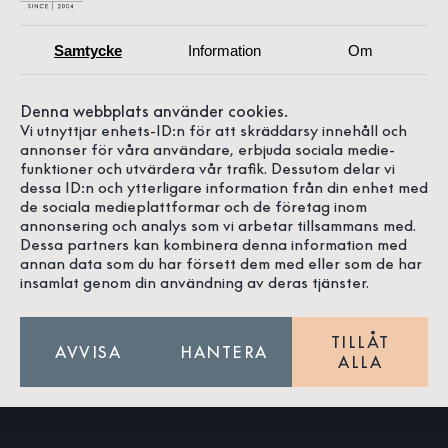
Samtycke
Information
Om
Denna webbplats använder cookies.
Vi utnyttjar enhets-ID:n för att skräddarsy innehåll och
annonser för våra användare, erbjuda sociala medie-
funktioner och utvärdera vår trafik. Dessutom delar vi
dessa ID:n och ytterligare information från din enhet med
ra Doktorow
Louise Johansson
Ebb
de sociala medieplattformar och de företag inom
annonsering och analys som vi arbetar tillsammans med.
Dessa partners kan kombinera denna information med
annan data som du har försett dem med eller som de har
insamlat genom din användning av deras tjänster.
Om oss
TILLÅT
AVVISA
HANTERA
ALLA
Våra butiker