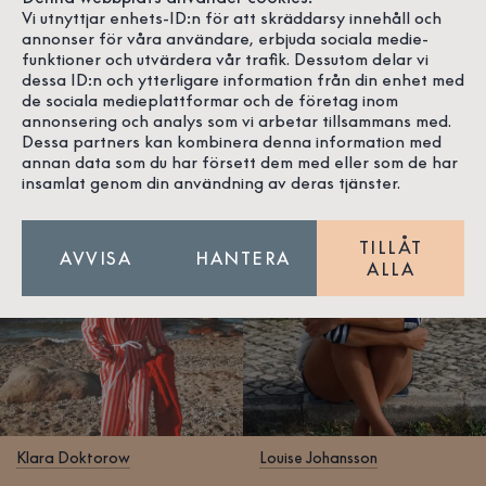
Vi utnyttjar enhets-ID:n för att skräddarsy innehåll och
Vi älskar att lära känna nya människor, folk som delar
annonser för våra användare, erbjuda sociala medie-
vår passion för havet, kusten, kvalitet, hantverk och
funktioner och utvärdera vår trafik. Dessutom delar vi
dessa ID:n och ytterligare information från din enhet med
design. Och allt annat magiskt i livet. Här får du träffa
de sociala medieplattformar och de företag inom
några av dem, som precis som vi gillar tidlöst och
annonsering och analys som vi arbetar tillsammans med.
stilrent.
Dessa partners kan kombinera denna information med
annan data som du har försett dem med eller som de har
insamlat genom din användning av deras tjänster.
TILLÅT
AVVISA
HANTERA
ALLA
Klara Doktorow
Louise Johansson