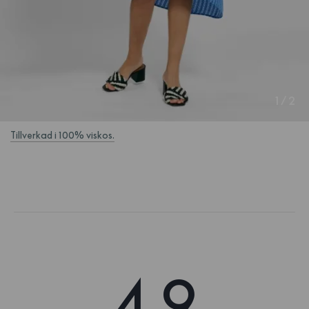
1
/
2
Tillverkad i 100% viskos.
4.9