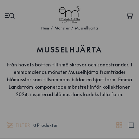
Hem
Mönster
Musselhjärta
MUSSELHJÄRTA
Från havets botten till små skrevor och sandstränder. I
emmamalenas mönster Musselhjärta framträder
blåmusslor som tillsammans bildar en hjärtform. Emma
Landström komponerade mönstret inför kollektionen
2024, inspirerad blåmusslans kärleksfulla form.
FILTER
0
Produkter