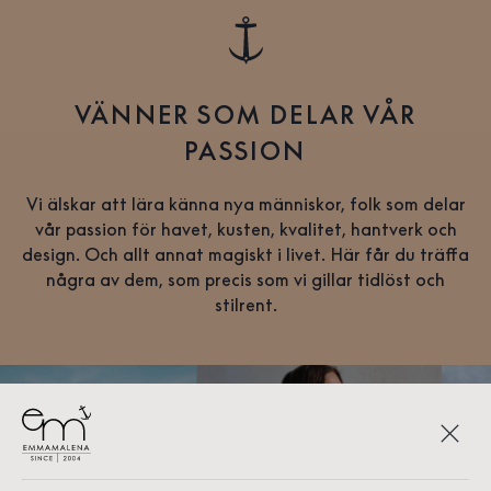
VÄNNER SOM DELAR VÅR
PASSION
Vi älskar att lära känna nya människor, folk som delar
vår passion för havet, kusten, kvalitet, hantverk och
design. Och allt annat magiskt i livet. Här får du träffa
några av dem, som precis som vi gillar tidlöst och
stilrent.