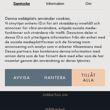
Samtycke
Information
Om
Denna webbplats använder cookies.
Vi utnyttjar enhets-ID:n för att skräddarsy innehåll och
annonser för våra användare, erbjuda sociala medie-
ra Doktorow
Louise Johansson
Ebb
funktioner och utvärdera vår trafik. Dessutom delar vi
dessa ID:n och ytterligare information från din enhet med
de sociala medieplattformar och de företag inom
annonsering och analys som vi arbetar tillsammans med.
Dessa partners kan kombinera denna information med
annan data som du har försett dem med eller som de har
insamlat genom din användning av deras tjänster.
Om oss
TILLÅT
AVVISA
HANTERA
Våra butiker
ALLA
Jobba hos oss
Hållbarhet