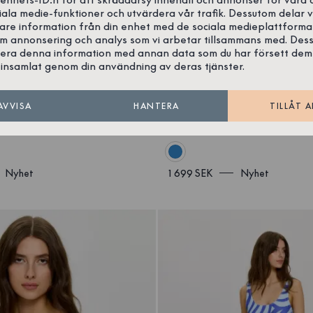
iala medie-funktioner och utvärdera vår trafik. Dessutom delar v
gare information från din enhet med de sociala medieplattforma
om annonsering och analys som vi arbetar tillsammans med. Des
era denna information med annan data som du har försett dem
insamlat genom din användning av deras tjänster.
ng Jeans
Emli Skjorta Jeans
AVVISA
HANTERA
TILLÅT A
Ekologisk Bomull
Ekologisk
Nyhet
1 699 SEK
Nyhet