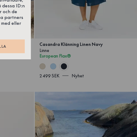
i dessa ID:n
r och de
sa partners
 med eller
Casandra Klänning Linen Navy
LLA
Linne
European Flax®
2 499 SEK
Nyhet