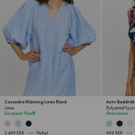
Casandra Klänning Linen Rand
Astri Baddräk
Linne
Polyamid/Lycr
European Flax®
Återvunnen
2 499 SEK
Nyhet
999 SEK