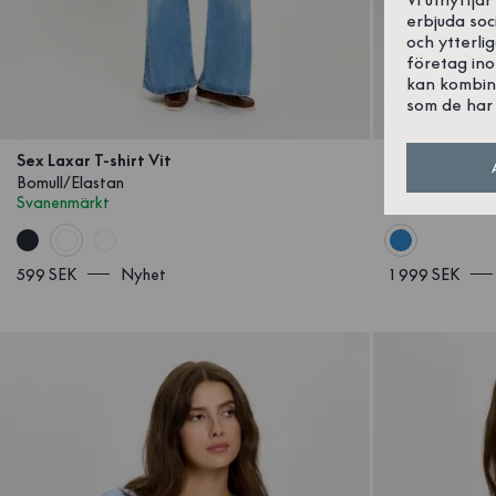
erbjuda soc
och ytterli
företag in
kan kombin
som de har 
Sex Laxar T-shirt Vit
Mallis Klänni
Bomull/Elastan
Tencel
Svanenmärkt
599 SEK
Nyhet
1 999 SEK