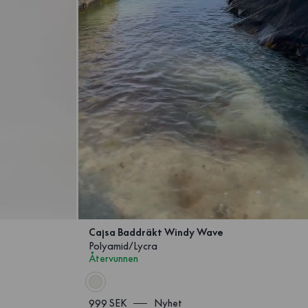
å
Cajsa Baddräkt Windy Wave
Polyamid/Lycra
Återvunnen
999 SEK
Nyhet