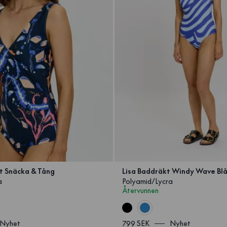
t Snäcka & Tång
Lisa Baddräkt Windy Wave Bl
a
Polyamid/Lycra
Återvunnen
Nyhet
799 SEK
Nyhet