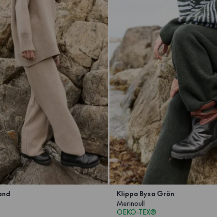
and
Klippa Byxa Grön
Merinoull
OEKO-TEX®