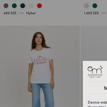
499 SEK
Nyhet
1 499 SEK
S
Denna web
Vi utnyttja