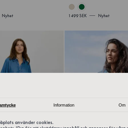
Nyhet
1 499 SEK
Nyhet
amtycke
Information
Om
bplats använder cookies.
r enhets-ID:n för att skräddarsy innehåll och annonser för våra