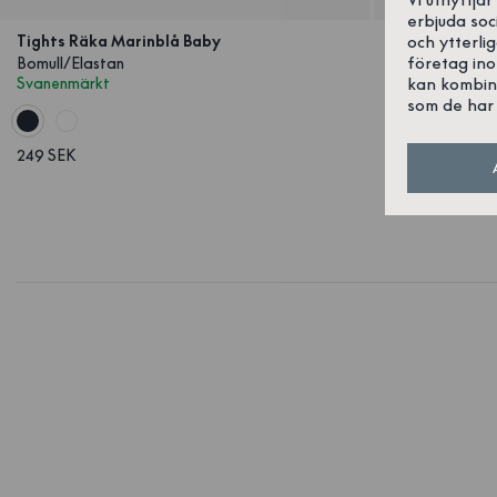
erbjuda soc
och ytterli
Tights Räka Marinblå Baby
Filt Räka Mar
företag in
Bomull/Elastan
Bomull/Elasta
kan kombin
Svanenmärkt
Svanenmärkt
som de har 
249 SEK
399 SEK