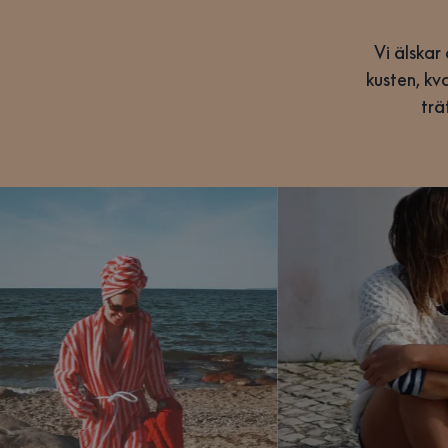
Vi älskar
kusten, kv
trä