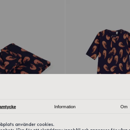
amtycke
Information
Om
bplats använder cookies.
r enhets-ID:n för att skräddarsy innehåll och annonser för våra