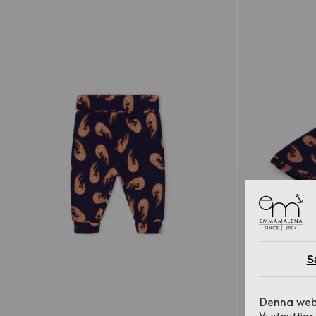
S
Denna web
Vi utnyttja