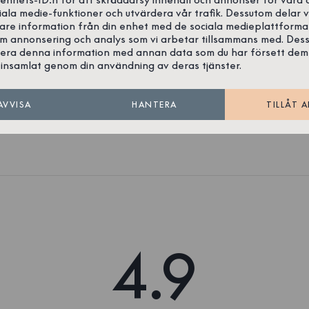
iala medie-funktioner och utvärdera vår trafik. Dessutom delar v
gare information från din enhet med de sociala medieplattforma
inblå
Pyjamas Räka Marinblå
om annonsering och analys som vi arbetar tillsammans med. Des
n
Bomull/Elastan
era denna information med annan data som du har försett dem
Svanenmärkt
insamlat genom din användning av deras tjänster.
449 SEK
AVVISA
HANTERA
TILLÅT A
4.9