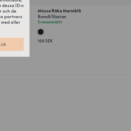
i dessa ID:n
r och de
Mössa Räka Marinblå
sa partners
Bomull/Elastan
 med eller
Svanenmärkt
199 SEK
LLA