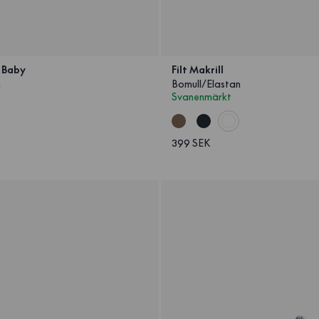
l Baby
Filt Makrill
n
Bomull/Elastan
Svanenmärkt
399 SEK