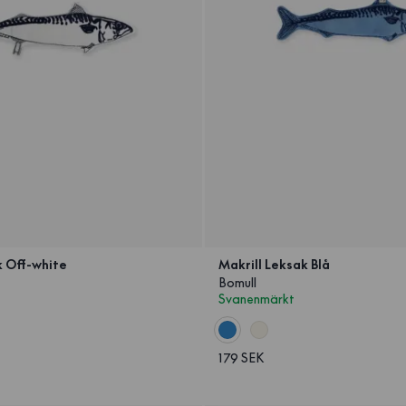
k Off-white
Makrill Leksak Blå
Bomull
Svanenmärkt
179 SEK