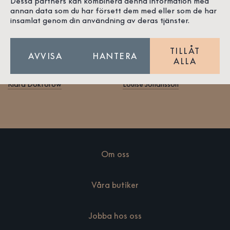
Dessa partners kan kombinera denna information med
annan data som du har försett dem med eller som de har
insamlat genom din användning av deras tjänster.
TILLÅT
AVVISA
HANTERA
ALLA
Klara Doktorow
Louise Johansson
Om oss
Våra butiker
Jobba hos oss