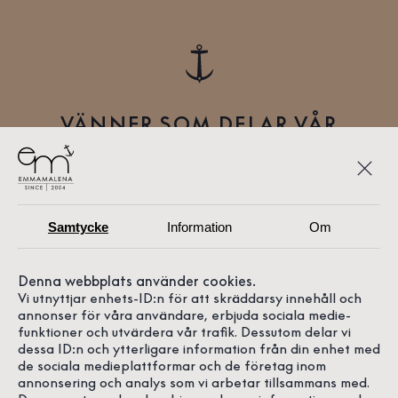
VÄNNER SOM DELAR VÅR
PASSION
Vi älskar att lära känna nya människor, folk som delar
vår passion för havet, kusten, kvalitet, hantverk och
Samtycke
Information
Om
design. Och allt annat magiskt i livet. Här får du träffa
några av dem, som precis som vi gillar tidlöst och
stilrent.
Denna webbplats använder cookies.
Vi utnyttjar enhets-ID:n för att skräddarsy innehåll och
annonser för våra användare, erbjuda sociala medie-
funktioner och utvärdera vår trafik. Dessutom delar vi
dessa ID:n och ytterligare information från din enhet med
de sociala medieplattformar och de företag inom
annonsering och analys som vi arbetar tillsammans med.