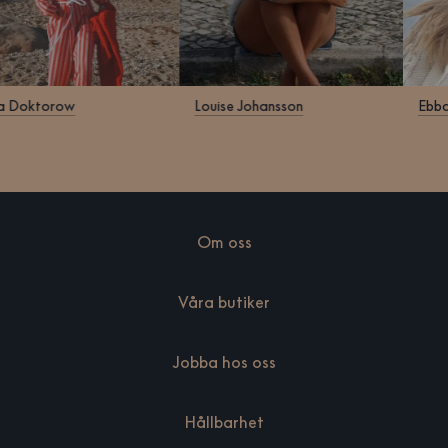
ara Doktorow
Louise Johansson
Eb
Om oss
Våra butiker
Jobba hos oss
Hållbarhet