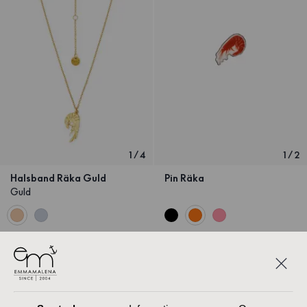
1
/
4
1
/
2
Halsband Räka Guld
Pin Räka
Guld
499 SEK
Kommer snart
99 SEK