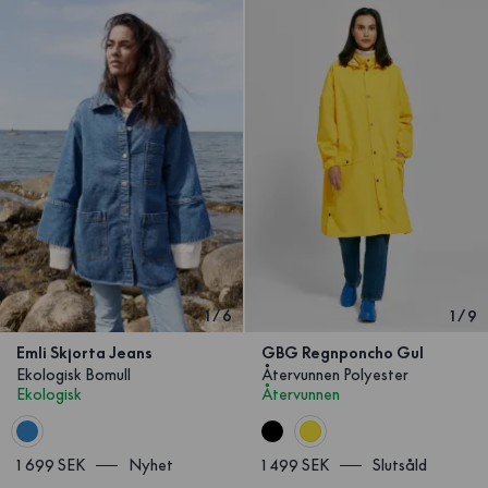
1
/
6
1
/
9
Emli Skjorta Jeans
GBG Regnponcho Gul
Ekologisk Bomull
Återvunnen Polyester
Ekologisk
Återvunnen
1 699 SEK
Nyhet
1 499 SEK
Slutsåld