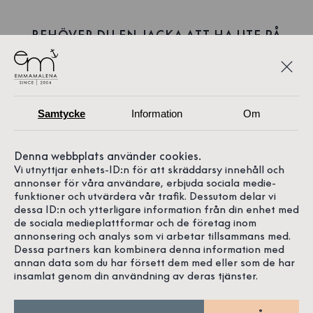
BEHÖVER DU EN JACKA ATT HA UTE PÅ
ÖARNA?
När det regnar och blåser ute på öarna vill du bära
vår GBG Poncho. vtagbar huva med dragsko,
Samtycke
Information
Om
knäppningar på sidan av benen, tejpade sömmar, stora
fickor med tryckknappar och lite längre ärmar.
Denna webbplats använder cookies.
Vi utnyttjar enhets-ID:n för att skräddarsy innehåll och
annonser för våra användare, erbjuda sociala medie-
funktioner och utvärdera vår trafik. Dessutom delar vi
dessa ID:n och ytterligare information från din enhet med
de sociala medieplattformar och de företag inom
annonsering och analys som vi arbetar tillsammans med.
Dessa partners kan kombinera denna information med
annan data som du har försett dem med eller som de har
4.9
insamlat genom din användning av deras tjänster.