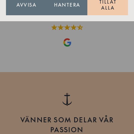
TILLÅT
AVVISA
HANTERA
ALLA
181 recensioner på Google
VÄNNER SOM DELAR VÅR
PASSION