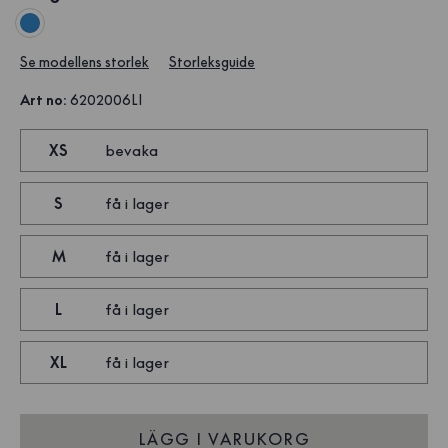
Se modellens storlek
Storleksguide
Art no
:
6202006LI
XS
bevaka
S
få i lager
M
få i lager
L
få i lager
XL
få i lager
LÄGG I VARUKORG