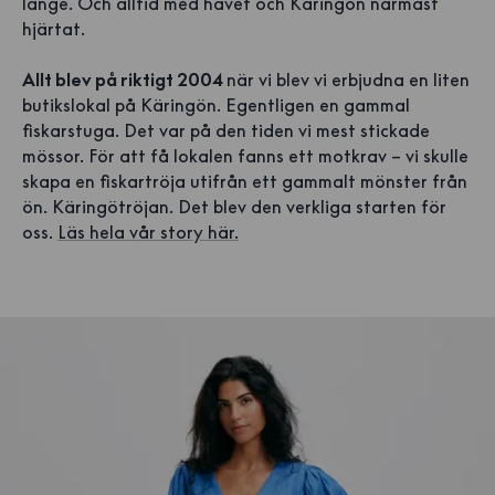
länge. Och alltid med havet och Käringön närmast
hjärtat.
Allt blev på riktigt 2004
när vi blev vi erbjudna en liten
butikslokal på Käringön. Egentligen en gammal
fiskarstuga. Det var på den tiden vi mest stickade
mössor. För att få lokalen fanns ett motkrav – vi skulle
skapa en fiskartröja utifrån ett gammalt mönster från
ön. Käringötröjan. Det blev den verkliga starten för
oss.
Läs hela vår story här.