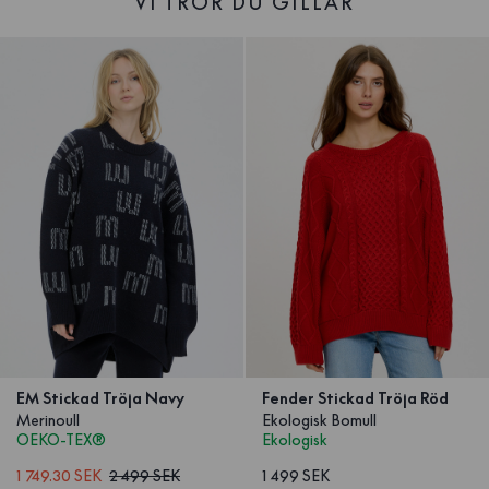
VI TROR DU GILLAR
EM Stickad Tröja Navy
Fender Stickad Tröja Röd
Merinoull
Ekologisk Bomull
OEKO-TEX®
Ekologisk
1 749.30 SEK
2 499 SEK
1 499 SEK