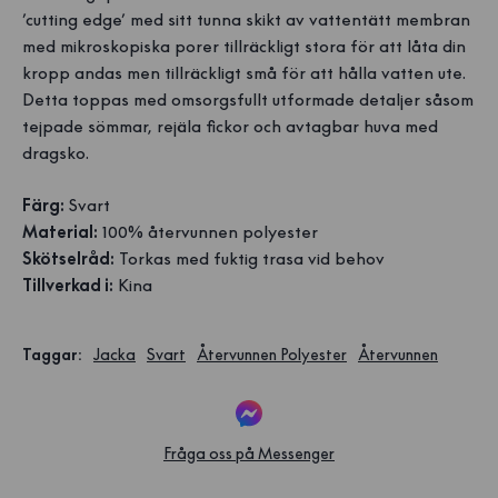
’cutting edge’ med sitt tunna skikt av vattentätt membran
med mikroskopiska porer tillräckligt stora för att låta din
kropp andas men tillräckligt små för att hålla vatten ute.
Detta toppas med omsorgsfullt utformade detaljer såsom
tejpade sömmar, rejäla fickor och avtagbar huva med
dragsko.
Färg:
Svart
Material:
100% återvunnen polyester
Skötselråd:
Torkas med fuktig trasa vid behov
Tillverkad i:
Kina
Taggar
:
Jacka
Svart
Återvunnen Polyester
Återvunnen
Fråga oss på Messenger