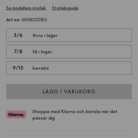
Se modellens storlek
Storleksguide
Art no
:
500822GBG
5/6
finns i lager
7/8
få i lager
9/10
bevaka
LÄGG I VARUKORG
Shoppa med Klarna och betala när det
passar dig