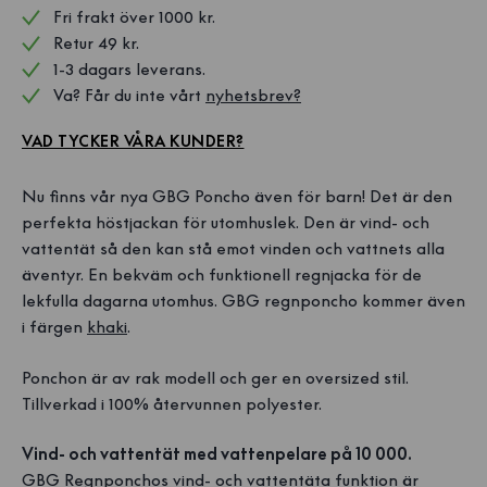
Fri frakt över 1000 kr. 
Retur 49 kr.
1-3 dagars leverans.
Va? Får du inte vårt 
nyhetsbrev?
VAD TYCKER VÅRA KUNDER?
Nu finns vår nya GBG Poncho även för barn! Det är den
perfekta höstjackan för utomhuslek. Den är vind- och
vattentät så den kan stå emot vinden och vattnets alla
äventyr. En bekväm och funktionell regnjacka för de
lekfulla dagarna utomhus. GBG regnponcho kommer även
i färgen
khaki
.
Ponchon är av rak modell och ger en oversized stil.
Tillverkad i 100% återvunnen polyester.
Vind- och vattentät med vattenpelare på 10 000.
GBG Regnponchos vind- och vattentäta funktion är