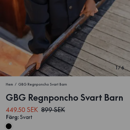
1
/
6
Hem
GBG Regnponcho Svart Barn
GBG Regnponcho Svart Barn
449.50 SEK
899 SEK
Färg
:
Svart