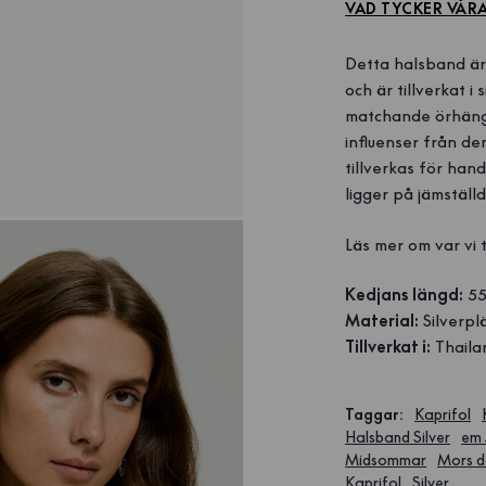
VAD TYCKER VÅR
Detta halsband är
och är tillverkat i
matchande örhänge
influenser från de
tillverkas för hand
ligger på jämställd
Läs mer om var vi 
Kedjans längd:
55
Material:
Silverpl
Tillverkat i:
Thaila
Taggar
:
Kaprifol
Halsband Silver
em 
Midsommar
Mors d
Kaprifol
Silver