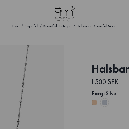
Hem
Kaprifol
Kaprifol Detaljer
Halsband Kaprifol Silver
Halsban
1 500 SEK
Färg
:
Silver