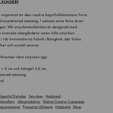
A KUNDER?
 inspirerat av den vackra kaprifolblommans form
 silverpläterad mässing. I samma serie finns även
n. Vår smyckeskollektion är designad med
n svenska skärgårdens natur. Alla smycken
 i vår kvinnodrivna fabrik i Bangkok, där fokus
het och socialt ansvar.
tillverkar våra smycken
här
.
 + 5 cm och hänget 3,5 cm.
äterad mässing.
nd.
Kaprifol Detaljer
Smycken
Halsband
Jewellery
Alla produkter
Klarna Creator Campaign
ag presenter
Presenter till henne
Halsband
Silver