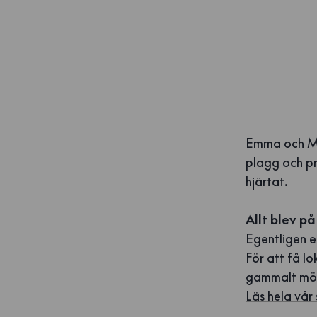
Emma och Mal
plagg och pr
hjärtat.
Allt blev på
Egentligen e
För att få lo
gammalt möns
Läs hela vår 