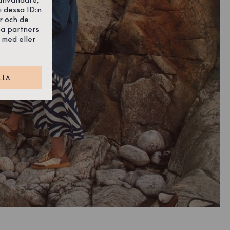
i dessa ID:n
r och de
sa partners
 med eller
LLA