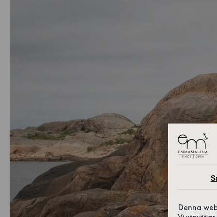
S
Denna web
Vi utnyttja