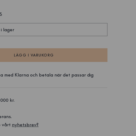
S
 i lager
LÄGG I VARUKORG
a med Klarna och betala när det passar dig
1000 kr. 
erans.
 vårt 
nyhetsbrev?