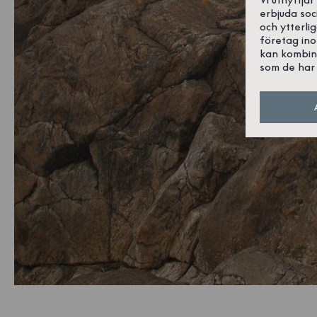
erbjuda soc
och ytterli
företag in
kan kombin
som de har 