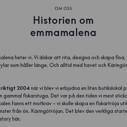
OM OSS
Historien om
emmamalena
ena heter vi. Vi älskar att rita, designa och skapa fina, 
ylar som håller länge. Och alltid med havet och Käringö
 riktigt 2004
när vi blev vi erbjudna en liten butikslokal
n gammal fiskarstuga. Det var på den tiden vi mest stic
kalen fanns ett motkrav – vi skulle skapa en fiskartröja uti
ter från ön. Käringötröjan. Det blev den verkliga starte
story här.