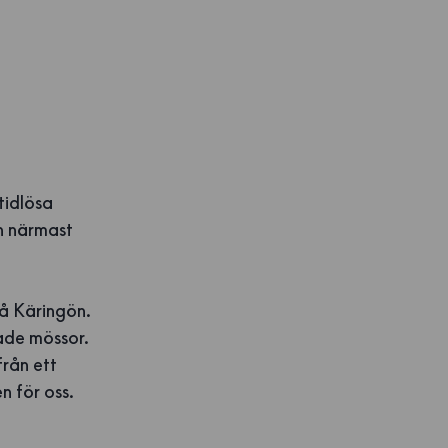
tidlösa
n närmast
 på Käringön.
kade mössor.
från ett
n för oss.