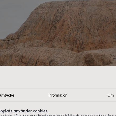
amtycke
Information
Om
bplats använder cookies.
r enhets-ID:n för att skräddarsy innehåll och annonser för våra