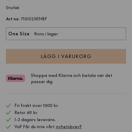
Storlek
Art no
:
7101023KNBF
One Size
finns i lager
LÄGG I VARUKORG
Shoppa med Klarna och betala när det
passar dig
Fri frakt över 1000 kr. 
Retur 49 kr.
1-3 dagars leverans.
Va? Får du inte vårt 
nyhetsbrev?