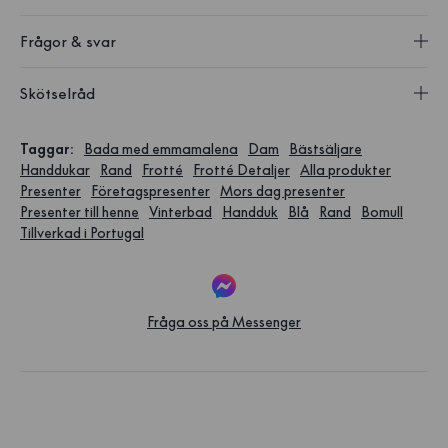
Frågor & svar
Skötselråd
Taggar
:
Bada med emmamalena
Dam
Bästsäljare
Handdukar
Rand
Frotté
Frotté Detaljer
Alla produkter
Presenter
Företagspresenter
Mors dag presenter
Presenter till henne
Vinterbad
Handduk
Blå
Rand
Bomull
Tillverkad i Portugal
Fråga oss på Messenger