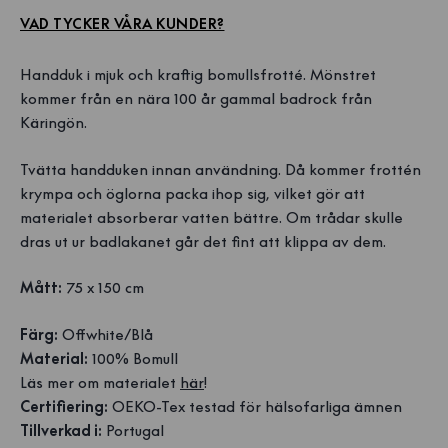
VAD TYCKER VÅRA KUNDER?
Handduk i mjuk och kraftig bomullsfrotté. Mönstret
kommer från en nära 100 år gammal badrock från
Käringön.
Tvätta handduken innan användning. Då kommer frottén
krympa och öglorna packa ihop sig, vilket gör att
materialet absorberar vatten bättre. Om trådar skulle
dras ut ur badlakanet går det fint att klippa av dem.
Mått:
75 x 150 cm
Färg:
Offwhite/Blå
Material:
100% Bomull
Läs mer om materialet
här
!
Certifiering:
OEKO-Tex testad för hälsofarliga ämnen
Tillverkad i:
Portugal