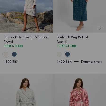
1
/
10
1
/
11
Badrock Dragkedja Våg Ecru
Badrock Våg Petrol
Bomull
Bomull
OEKO-TEX®
OEKO-TEX®
1 399 SEK
1 499 SEK
Kommer snart