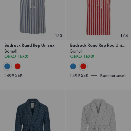
1
/
3
1
/
4
Badrock Rand Rep Unisex
Badrock Rand Rep Röd Unisex
Bomull
Bomull
OEKO-TEX®
OEKO-TEX®
1 499 SEK
1 499 SEK
Kommer snart