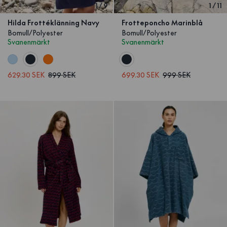
1
/
9
1
/
11
Hilda Frottéklänning Navy
Frotteponcho Marinblå
Bomull/Polyester
Bomull/Polyester
Svanenmärkt
Svanenmärkt
629.30 SEK
899 SEK
699.30 SEK
999 SEK