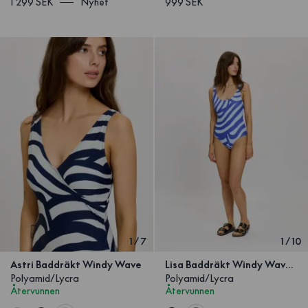
1 299 SEK
Nyhet
999 SEK
1
/
7
1
/
10
Astri Baddräkt Windy Wave
Lisa Baddräkt Windy Wave Blå
Polyamid/Lycra
Polyamid/Lycra
Återvunnen
Återvunnen