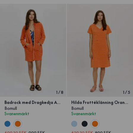
1
/
8
1
/
5
Badrock med Dragkedja Archipelago Orange/Rosa Våg
Hilda Frottéklänning Orange/Rosa Våg
Bomull
Bomull
Svanenmärkt
Svanenmärkt
699.30 SEK
999 SEK
629.30 SEK
899 SEK