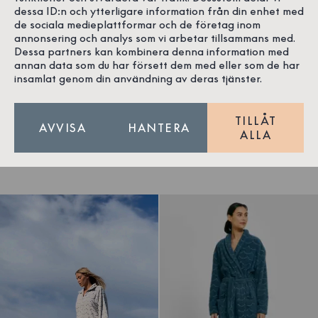
dessa ID:n och ytterligare information från din enhet med
de sociala medieplattformar och de företag inom
annonsering och analys som vi arbetar tillsammans med.
Dessa partners kan kombinera denna information med
1
/
8
1
/
11
annan data som du har försett dem med eller som de har
insamlat genom din användning av deras tjänster.
Frottéponcho Våg Ecru
Badrock Dragkedja Våg Petrol
Bomull
Bomull
OEKO-TEX®
OEKO-TEX®
TILLÅT
AVVISA
HANTERA
ALLA
1 499 SEK
1 399 SEK