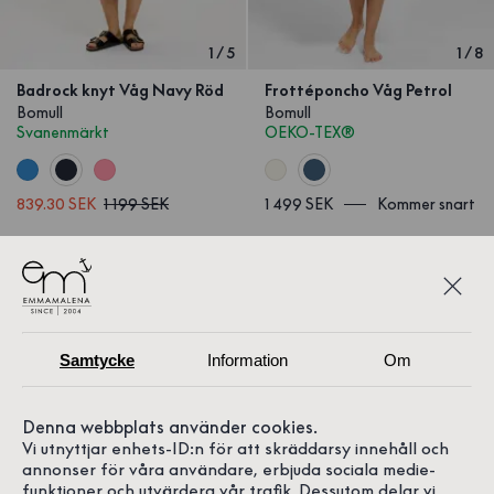
1
/
5
1
/
8
Badrock knyt Våg Navy Röd
Frottéponcho Våg Petrol
Bomull
Bomull
Svanenmärkt
OEKO-TEX®
839.30 SEK
1 199 SEK
1 499 SEK
Kommer snart
Samtycke
Information
Om
Denna webbplats använder cookies.
Vi utnyttjar enhets-ID:n för att skräddarsy innehåll och
annonser för våra användare, erbjuda sociala medie-
funktioner och utvärdera vår trafik. Dessutom delar vi