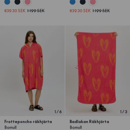
839.30 SEK
1 199 SEK
839.30 SEK
1 199 SEK
1
/
6
1
/
3
Frotteponcho räkhjärta
Badlakan Räkhjärta
Bomull
Bomull