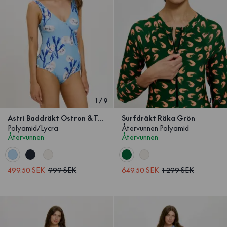
1
/
9
1
/
9
Astri Baddräkt Ostron & Tång
Surfdräkt Räka Grön
Polyamid/Lycra
Återvunnen Polyamid
Återvunnen
Återvunnen
499.50 SEK
999 SEK
649.50 SEK
1 299 SEK