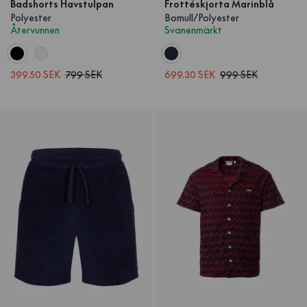
Badshorts Havstulpan
Frottéskjorta Marinblå
Polyester
Bomull/Polyester
Återvunnen
Svanenmärkt
399.50 SEK
799 SEK
699.30 SEK
999 SEK