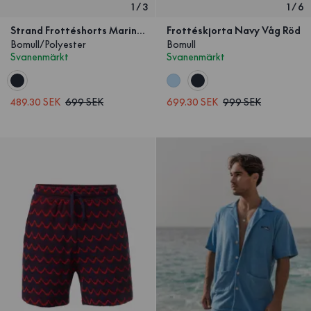
1
/
3
1
/
6
Strand Frottéshorts Marinblå
Frottéskjorta Navy Våg Röd
Bomull/Polyester
Bomull
Svanenmärkt
Svanenmärkt
489.30 SEK
699 SEK
699.30 SEK
999 SEK