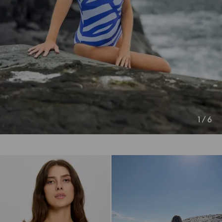
1
/
6