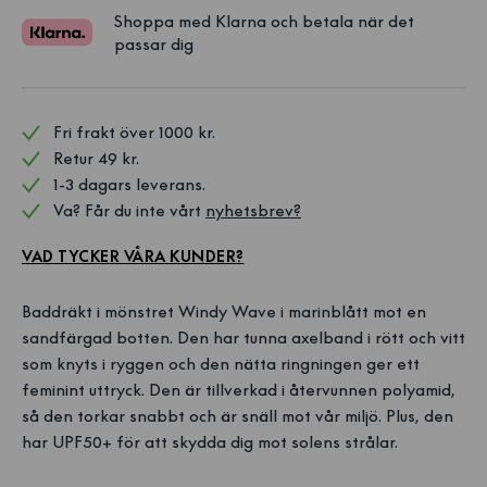
Shoppa med Klarna och betala när det
passar dig
Fri frakt över 1000 kr. 
Retur 49 kr.
1-3 dagars leverans.
Va? Får du inte vårt 
nyhetsbrev?
VAD TYCKER VÅRA KUNDER?
Baddräkt i mönstret Windy Wave i marinblått mot en
sandfärgad botten. Den har tunna axelband i rött och vitt
som knyts i ryggen och den nätta ringningen ger ett
feminint uttryck. Den är tillverkad i återvunnen polyamid,
så den torkar snabbt och är snäll mot vår miljö. Plus, den
har UPF50+ för att skydda dig mot solens strålar.