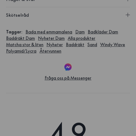
Skötselråd
Taggar
:
Bada med emmamalena
Dam
Badkläder Dam
Baddräkt Dam
Nyheter Dam
Alla produkter
Matcha stor & liten
Nyheter
Baddräkt
Sand
Windy Wave
Polyamid/Lycra
Återvunnen
Fråga oss på Messenger
4.9