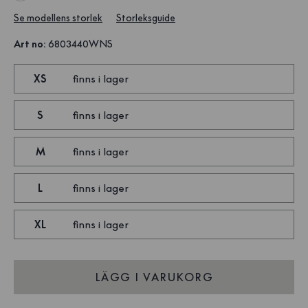
Se modellens storlek
Storleksguide
Art no
:
6803440WNS
XS
finns i lager
S
finns i lager
M
finns i lager
L
finns i lager
XL
finns i lager
LÄGG I VARUKORG