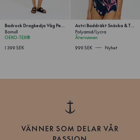
Badrock Dragkedja Våg Petrol
Astri Baddräkt Snäcka & Tång
Bomull
Polyamid/Lycra
OEKO-TEX®
Återvunnen
1 399 SEK
999 SEK
Nyhet
VÄNNER SOM DELAR VÅR
PASSION