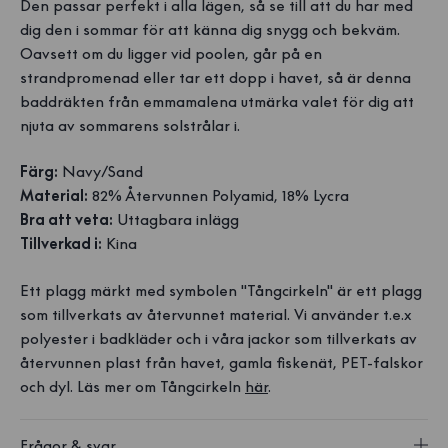
Den passar perfekt i alla lägen, så se till att du har med
dig den i sommar för att känna dig snygg och bekväm.
Oavsett om du ligger vid poolen, går på en
strandpromenad eller tar ett dopp i havet, så är denna
baddräkten från emmamalena utmärka valet för dig att
njuta av sommarens solstrålar i.
Färg:
Navy/Sand
Material:
82% Återvunnen Polyamid, 18% Lycra
Bra att veta:
Uttagbara inlägg
Tillverkad i:
Kina
Ett plagg märkt med symbolen "Tångcirkeln" är ett plagg
som tillverkats av återvunnet material. Vi använder t.e.x
polyester i badkläder och i våra jackor som tillverkats av
återvunnen plast från havet, gamla fiskenät, PET-falskor
och dyl. Läs mer om Tångcirkeln
här
.
Frågor & svar