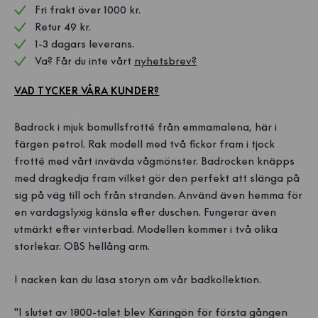
Fri frakt över 1000 kr. 
Retur 49 kr.
1-3 dagars leverans.
Va? Får du inte vårt 
nyhetsbrev?
VAD TYCKER VÅRA KUNDER?
Badrock i mjuk bomullsfrotté från emmamalena, här i
färgen petrol. Rak modell med två fickor fram i tjock
frotté med vårt invävda vågmönster. Badrocken knäpps
med dragkedja fram vilket gör den perfekt att slänga på
sig på väg till och från stranden. Använd även hemma för
en vardagslyxig känsla efter duschen. Fungerar även
utmärkt efter vinterbad. Modellen kommer i två olika
storlekar. OBS hellång arm.
I nacken kan du läsa storyn om vår badkollektion.
"I slutet av 1800-talet blev Käringön för första gången