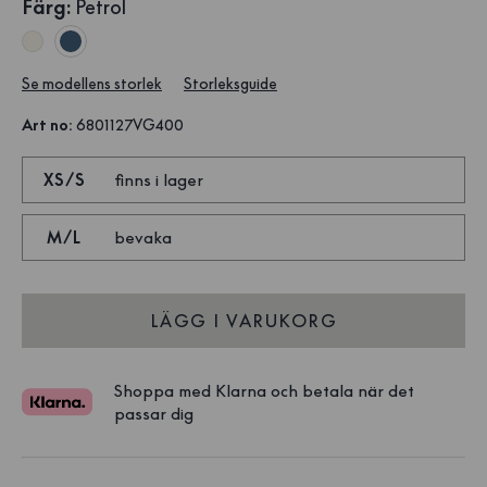
Färg
:
Petrol
Se modellens storlek
Storleksguide
Art no
:
6801127VG400
XS/S
finns i lager
M/L
bevaka
LÄGG I VARUKORG
Shoppa med Klarna och betala när det
passar dig