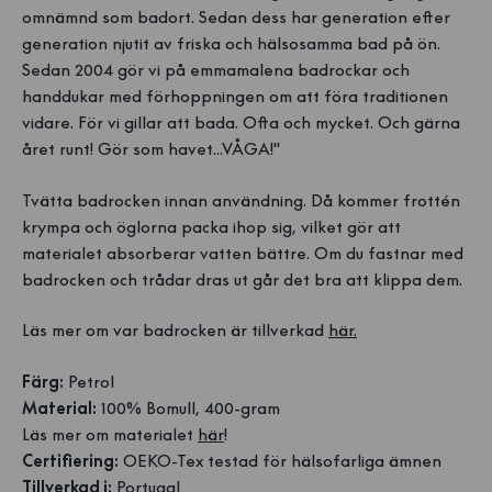
omnämnd som badort. Sedan dess har generation efter
generation njutit av friska och hälsosamma bad på ön.
Sedan 2004 gör vi på emmamalena badrockar och
handdukar med förhoppningen om att föra traditionen
vidare. För vi gillar att bada. Ofta och mycket. Och gärna
året runt! Gör som havet...VÅGA!"
Tvätta badrocken innan användning. Då kommer frottén
krympa och öglorna packa ihop sig, vilket gör att
materialet absorberar vatten bättre. Om du fastnar med
badrocken och trådar dras ut går det bra att klippa dem.
Läs mer om var badrocken är tillverkad
här.
Färg:
Petrol
Material:
100% Bomull, 400-gram
Läs mer om materialet
här
!
Certifiering:
OEKO-Tex testad för hälsofarliga ämnen
Tillverkad i:
Portugal