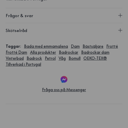
Frågor & svar
Skötselråd
Taggar
:
Bada med emmamalena
Dam
Bästsäljare
Frotté
Frotté Dam
Alla produkter
Badrockar
Badrockar dam
Vinterbad
Badrock
Petrol
Våg
Bomull
OEKO-TEX®
Tillverkad i Portugal
Fråga oss på Messenger