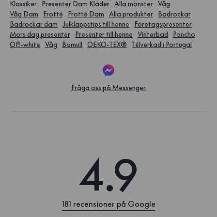
Klassiker
Presenter Dam Kläder
Alla mönster
Våg
Våg Dam
Frotté
Frotté Dam
Alla produkter
Badrockar
Badrockar dam
Julklappstips till henne
Företagspresenter
Mors dag presenter
Presenter till henne
Vinterbad
Poncho
Off-white
Våg
Bomull
OEKO-TEX®
Tillverkad i Portugal
Fråga oss på Messenger
4.9
181 recensioner på Google