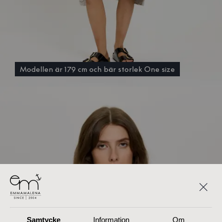
Modellen är 179 cm och bär storlek One size
Samtycke
Information
Om