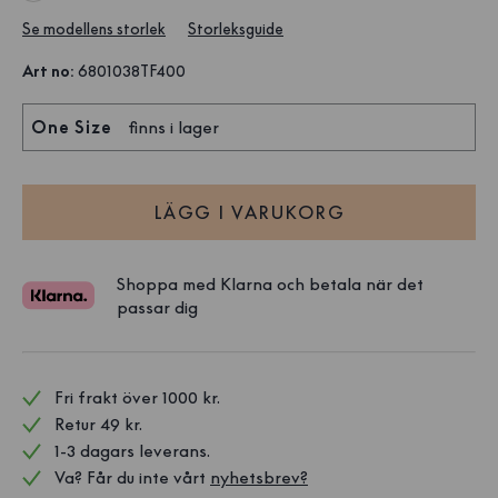
Se modellens storlek
Storleksguide
Art no
:
6801038TF400
One Size
finns i lager
LÄGG I VARUKORG
Shoppa med Klarna och betala när det
passar dig
Fri frakt över 1000 kr. 
Retur 49 kr.
1-3 dagars leverans.
Va? Får du inte vårt 
nyhetsbrev?