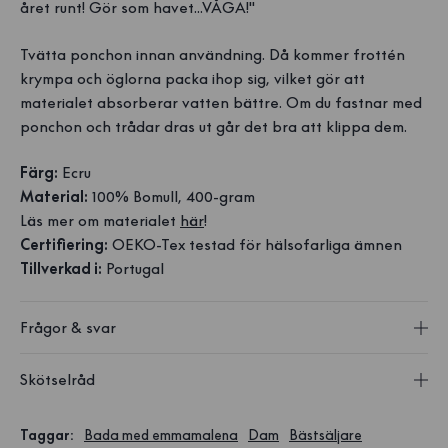
året runt! Gör som havet...VÅGA!"
Tvätta ponchon innan användning. Då kommer frottén
krympa och öglorna packa ihop sig, vilket gör att
materialet absorberar vatten bättre. Om du fastnar med
ponchon och trådar dras ut går det bra att klippa dem.
Färg:
Ecru
Material:
100% Bomull, 400-gram
Läs mer om materialet
här
!
Certifiering:
OEKO-Tex testad för hälsofarliga ämnen
Tillverkad i:
Portugal
Frågor & svar
Skötselråd
Taggar
:
Bada med emmamalena
Dam
Bästsäljare