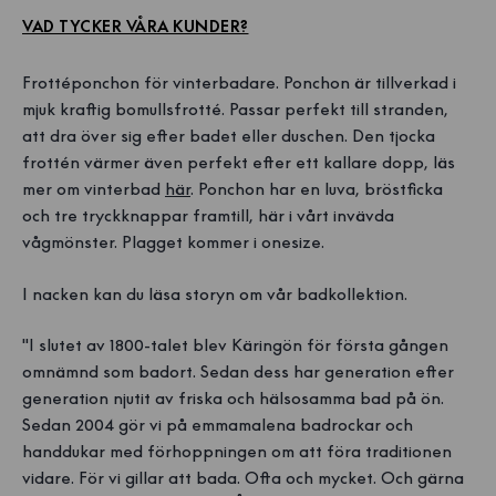
VAD TYCKER VÅRA KUNDER?
Frottéponchon för vinterbadare. Ponchon är tillverkad i
mjuk kraftig bomullsfrotté. Passar perfekt till stranden,
att dra över sig efter badet eller duschen. Den tjocka
frottén värmer även perfekt efter ett kallare dopp, läs
mer om vinterbad
här
. Ponchon har en luva, bröstficka
och tre tryckknappar framtill, här i vårt invävda
vågmönster. Plagget kommer i onesize.
I nacken kan du läsa storyn om vår badkollektion.
"I slutet av 1800-talet blev Käringön för första gången
omnämnd som badort. Sedan dess har generation efter
generation njutit av friska och hälsosamma bad på ön.
Sedan 2004 gör vi på emmamalena badrockar och
handdukar med förhoppningen om att föra traditionen
vidare. För vi gillar att bada. Ofta och mycket. Och gärna