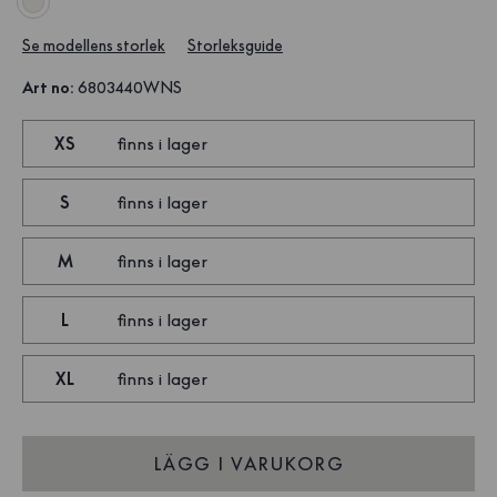
Se modellens storlek
Storleksguide
Art no
:
6803440WNS
XS
finns i lager
S
finns i lager
M
finns i lager
L
finns i lager
XL
finns i lager
LÄGG I VARUKORG