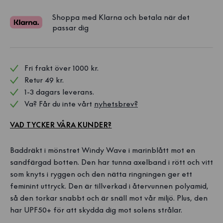
Shoppa med Klarna och betala när det
passar dig
Fri frakt över 1000 kr. 
Retur 49 kr.
1-3 dagars leverans.
Va? Får du inte vårt 
nyhetsbrev?
VAD TYCKER VÅRA KUNDER?
Baddräkt i mönstret Windy Wave i marinblått mot en
sandfärgad botten. Den har tunna axelband i rött och vitt
som knyts i ryggen och den nätta ringningen ger ett
feminint uttryck. Den är tillverkad i återvunnen polyamid,
så den torkar snabbt och är snäll mot vår miljö. Plus, den
har UPF50+ för att skydda dig mot solens strålar.