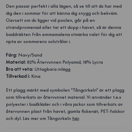
Den passar perfekt i alla lägen, så se till att du har med
dig den i sommar för att känna dig snygg och bekväm.
Oavsett om du ligger vid poolen, går på en
strandpromenad eller tar ett dopp i havet, så är denna
baddräkten från emmamalena utmärka valet för dig att
njuta av sommarens solstrålar i.
Färg:
Navy/Sand
Material:
82% Återvunnen Polyamid, 18% Lycra
Bra att veta:
Uttagbara inlägg
Tillverkad i:
Kina
Ett plagg märkt med symbolen "Tångcirkeln" är ett plagg
som tillverkats av återvunnet material. Vi använder t.e.x
polyester i badkläder och i våra jackor som tillverkats av
återvunnen plast från havet, gamla fiskenät, PET-falskor
och dyl. Läs mer om Tångcirkeln
här
.