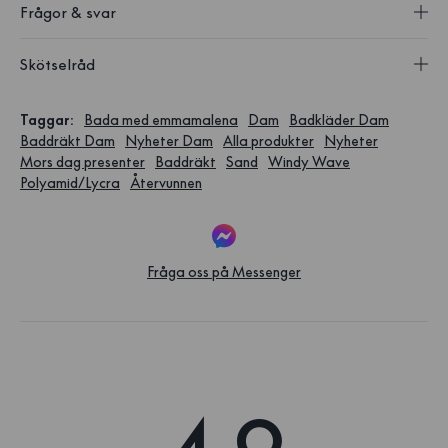
Frågor & svar
Skötselråd
Taggar
:
Bada med emmamalena
Dam
Badkläder Dam
Baddräkt Dam
Nyheter Dam
Alla produkter
Nyheter
Mors dag presenter
Baddräkt
Sand
Windy Wave
Polyamid/Lycra
Återvunnen
Fråga oss på Messenger