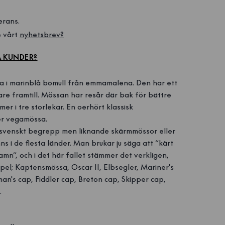
erans.
 vårt 
nyhetsbrev?
A KUNDER?
a i marinblå bomull från emmamalena. Den har ett
are framtill. Mössan har resår där bak för bättre
r i tre storlekar. En oerhört klassisk
er vegamössa.
svenskt begrepp men liknande skärmmössor eller
s i de flesta länder. Man brukar ju säga att “kärt
n”, och i det här fallet stämmer det verkligen,
el; Kaptensmössa, Oscar II, Elbsegler, Mariner's
an's cap, Fiddler cap, Breton cap, Skipper cap,
.