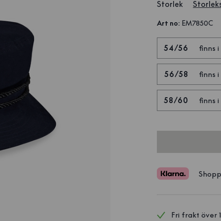
Storlek
Storlek
Art no
:
EM7850C
54/56
finns i
56/58
finns i
58/60
finns i
Shopp
Fri frakt över 