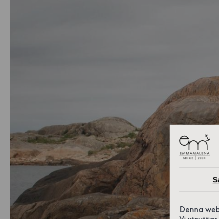
S
Denna web
Vi utnyttja