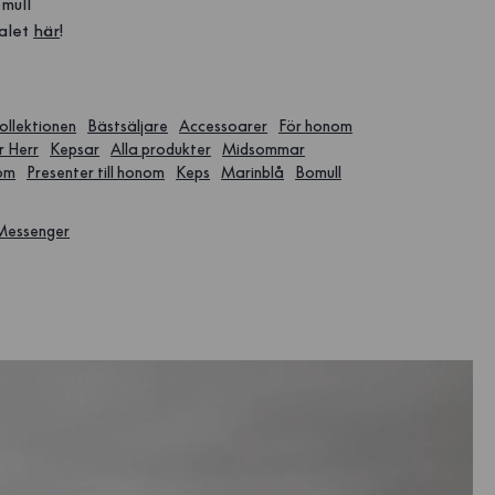
mull
alet
här
!
ollektionen
Bästsäljare
Accessoarer
För honom
r Herr
Kepsar
Alla produkter
Midsommar
nom
Presenter till honom
Keps
Marinblå
Bomull
 Messenger