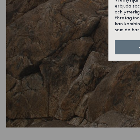
erbjuda soc
och ytterli
företag in
kan kombin
som de har 