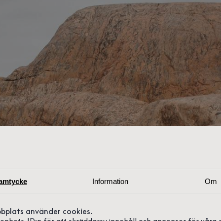
amtycke
Information
Om
bplats använder cookies.
r enhets-ID:n för att skräddarsy innehåll och annonser för våra