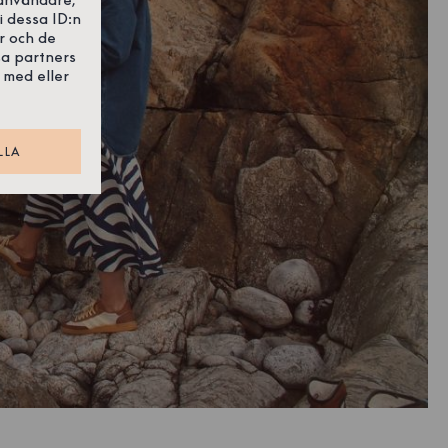
i dessa ID:n
r och de
sa partners
 med eller
LLA