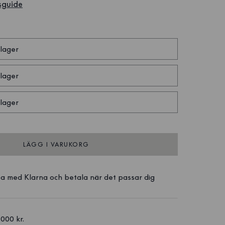
sguide
 lager
 lager
 lager
LÄGG I VARUKORG
a med Klarna och betala när det passar dig
1000 kr. 