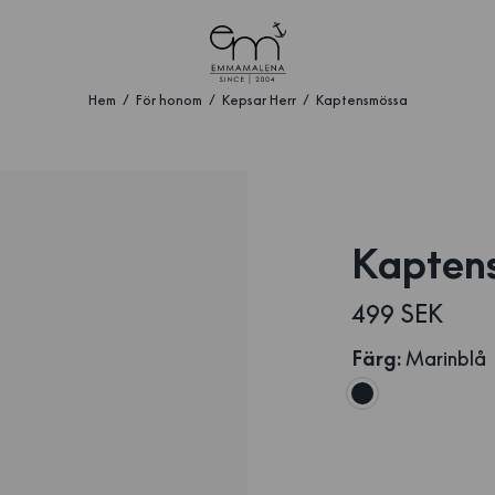
Hem
För honom
Kepsar Herr
Kaptensmössa
Kapten
499 SEK
Färg
:
Marinblå