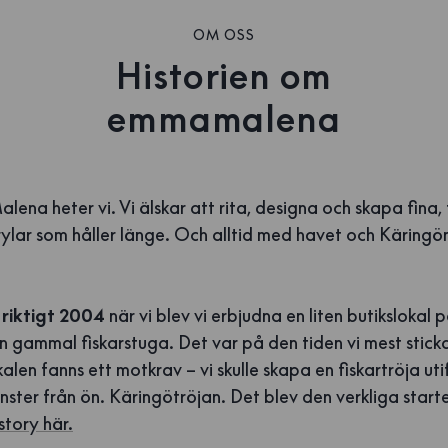
OM OSS
Historien om
emmamalena
ena heter vi. Vi älskar att rita, designa och skapa fina, 
ylar som håller länge. Och alltid med havet och Käringö
 riktigt 2004
när vi blev vi erbjudna en liten butikslokal
n gammal fiskarstuga. Det var på den tiden vi mest stic
kalen fanns ett motkrav – vi skulle skapa en fiskartröja uti
ter från ön. Käringötröjan. Det blev den verkliga starte
story här.