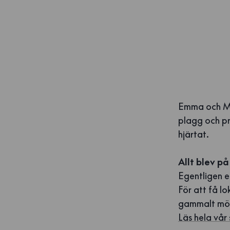
Emma och Mal
plagg och pr
hjärtat.
Allt blev på
Egentligen e
För att få lo
gammalt möns
Läs hela vår 