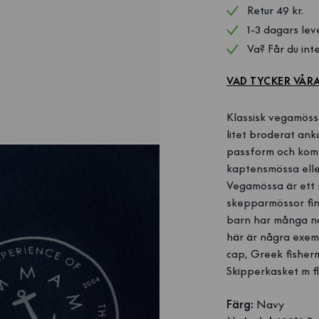
Retur 49 kr.
1-3 dagars lev
Va? Får du inte
VAD TYCKER VÅR
Klassisk vegamöss
litet broderat ank
passform och komme
kaptensmössa ell
Vegamössa är ett 
skepparmössor finn
barn har många nam
här är några exemp
cap, Greek fisherm
Skipperkasket m fl
Färg:
Navy