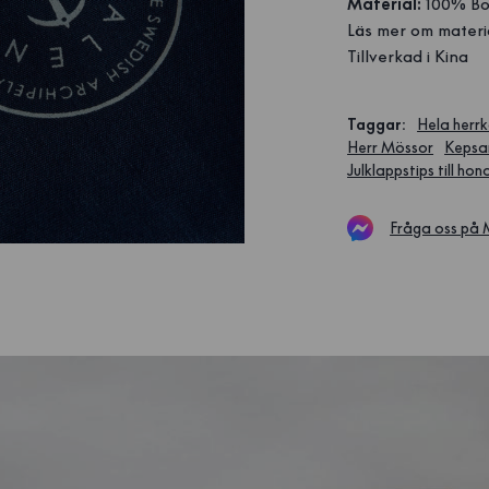
Material:
100% Bo
Läs mer om materi
Tillverkad i Kina
Taggar
:
Hela herrk
Herr Mössor
Kepsa
Julklappstips till ho
Fråga oss på