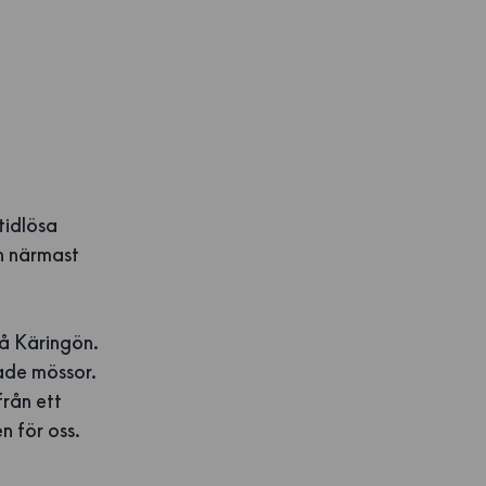
tidlösa
n närmast
 på Käringön.
kade mössor.
från ett
n för oss.