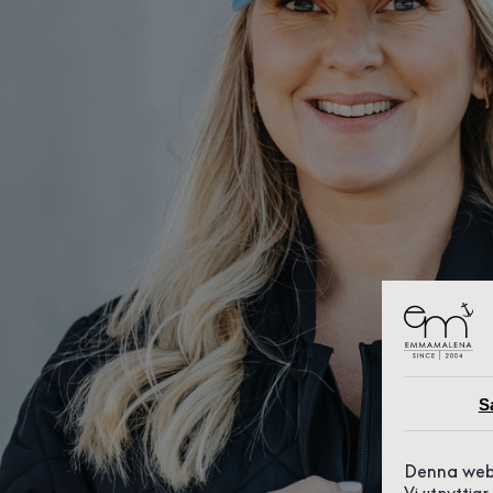
S
Denna web
Vi utnyttja