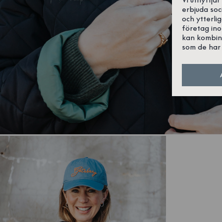
erbjuda soc
och ytterli
företag in
kan kombin
som de har 