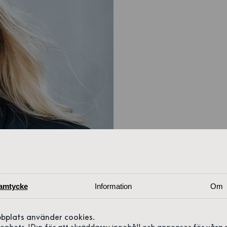
amtycke
Information
Om
bplats använder cookies.
r enhets-ID:n för att skräddarsy innehåll och annonser för våra