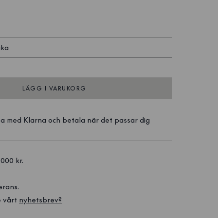
aka
LÄGG I VARUKORG
a med Klarna och betala när det passar dig
1000 kr. 
erans.
 vårt 
nyhetsbrev?