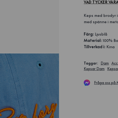
VAD TYCKER VÅR
Keps med brodyr i 
med spänne i meta
Färg:
Ljusblå
Material:
100% Bo
Tillverkad i:
Kina
Taggar
:
Dam
Acc
Kepsar Dam
Kepsa
Fråga oss på