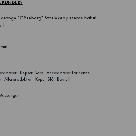
A KUNDER?
orange ”Göteborg". Storleken justeras baktill
ll.
mull
essoarer
Kepsar Barn
Accessoarer för henne
r
Alla produkter
Keps
Blå
Bomull
 Messenger