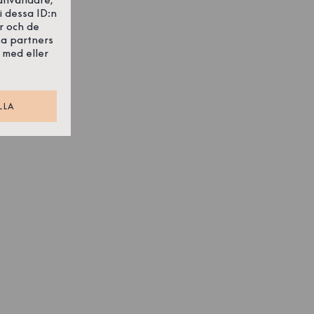
i dessa ID:n
r och de
sa partners
 med eller
LLA