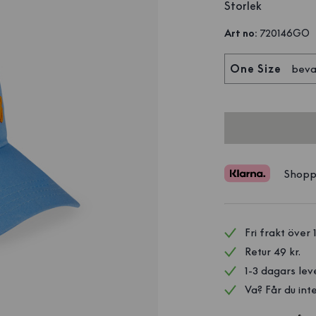
Storlek
Art no
:
720146GO
One Size
bev
Shopp
Fri frakt över 
Retur 49 kr.
1-3 dagars lev
Va? Får du inte