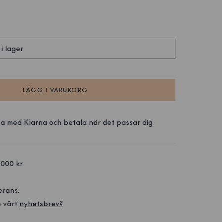
 i lager
LÄGG I VARUKORG
a med Klarna och betala när det passar dig
1000 kr. 
erans.
 vårt 
nyhetsbrev?