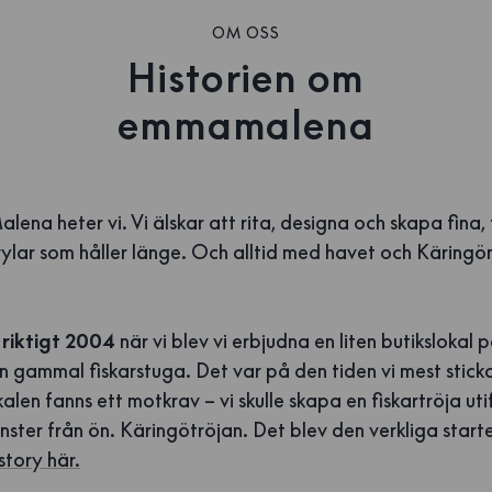
OM OSS
Historien om
emmamalena
ena heter vi. Vi älskar att rita, designa och skapa fina, 
ylar som håller länge. Och alltid med havet och Käringö
 riktigt 2004
när vi blev vi erbjudna en liten butikslokal
n gammal fiskarstuga. Det var på den tiden vi mest stic
kalen fanns ett motkrav – vi skulle skapa en fiskartröja uti
ter från ön. Käringötröjan. Det blev den verkliga starte
story här.