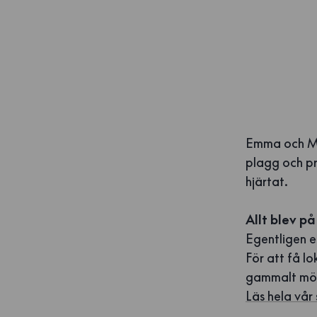
Emma och Mal
plagg och pr
hjärtat.
Allt blev på
Egentligen e
För att få lo
gammalt möns
Läs hela vår 