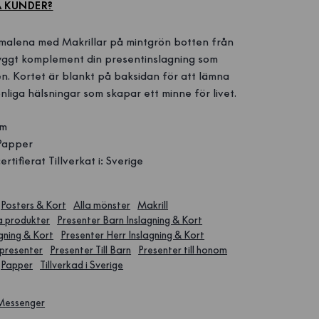
A KUNDER?
alena med Makrillar på mintgrön botten från
nyggt komplement din presentinslagning som
llen. Kortet är blankt på baksidan för att lämna
liga hälsningar som skapar ett minne för livet.
cm
Papper
rtifierat Tillverkat i: Sverige
Posters & Kort
Alla mönster
Makrill
a produkter
Presenter Barn Inslagning & Kort
gning & Kort
Presenter Herr Inslagning & Kort
presenter
Presenter Till Barn
Presenter till honom
Papper
Tillverkad i Sverige
 Messenger