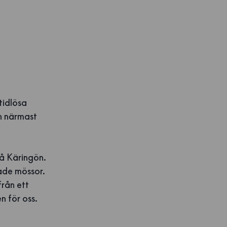
tidlösa
n närmast
 på Käringön.
kade mössor.
från ett
n för oss.