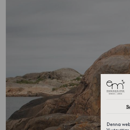
S
Denna web
Vi utnyttja