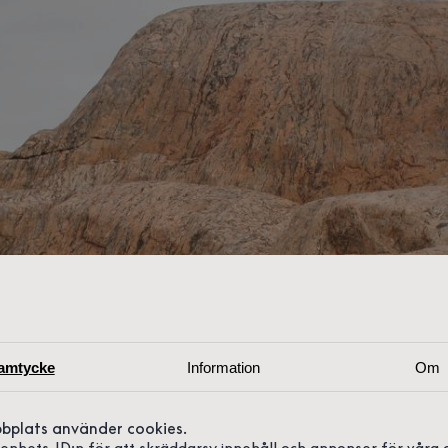
amtycke
Information
Om
bplats använder cookies.
r enhets-ID:n för att skräddarsy innehåll och annonser för våra