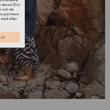
i dessa ID:n
r och de
sa partners
 med eller
LLA