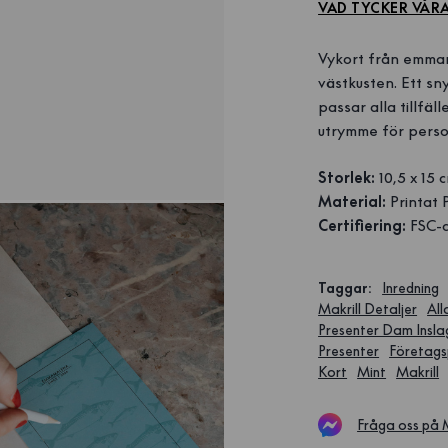
VAD TYCKER VÅR
Vykort från emmam
västkusten. Ett s
passar alla tillfä
utrymme för person
Storlek:
10,5 x 15 
Material:
Printat 
Certifiering:
FSC-ce
Taggar
:
Inredning
Makrill Detaljer
All
Presenter Dam Insla
Presenter
Företags
Kort
Mint
Makrill
Fråga oss på