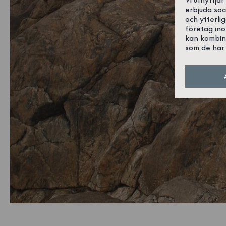
erbjuda soc
och ytterli
företag in
kan kombin
som de har 