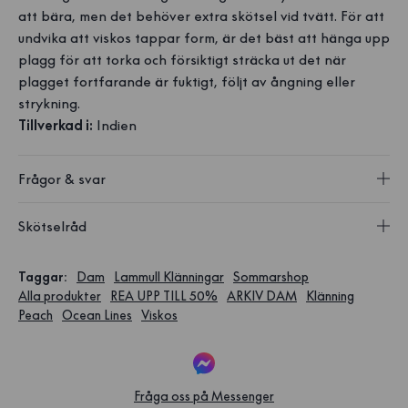
att bära, men det behöver extra skötsel vid tvätt. För att
undvika att viskos tappar form, är det bäst att hänga upp
plagg för att torka och försiktigt sträcka ut det när
plagget fortfarande är fuktigt, följt av ångning eller
strykning.
Tillverkad i:
Indien
Frågor & svar
Skötselråd
Taggar
:
Dam
Lammull Klänningar
Sommarshop
Alla produkter
REA UPP TILL 50%
ARKIV DAM
Klänning
Peach
Ocean Lines
Viskos
Fråga oss på Messenger