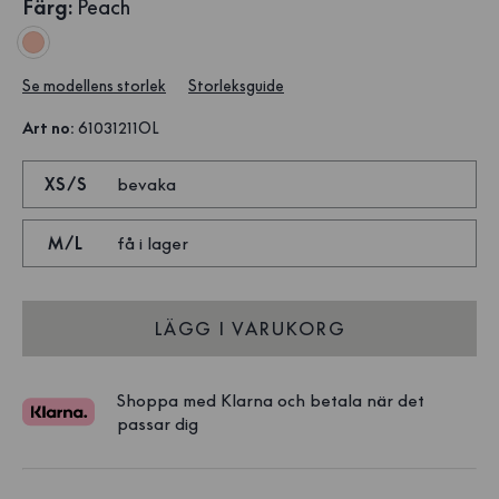
Färg
:
Peach
Se modellens storlek
Storleksguide
Art no
:
61031211OL
XS/S
bevaka
M/L
få i lager
LÄGG I VARUKORG
Shoppa med Klarna och betala när det
passar dig