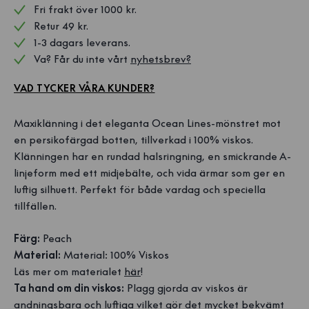
Fri frakt över 1000 kr. 
Retur 49 kr.
1-3 dagars leverans.
Va? Får du inte vårt 
nyhetsbrev?
VAD TYCKER VÅRA KUNDER?
Maxiklänning i det eleganta Ocean Lines-mönstret mot
en persikofärgad botten, tillverkad i 100% viskos.
Klänningen har en rundad halsringning, en smickrande A-
linjeform med ett midjebälte, och vida ärmar som ger en
luftig silhuett. Perfekt för både vardag och speciella
tillfällen.
Färg:
Peach
Material:
Material: 100% Viskos
Läs mer om materialet
här
!
Ta hand om din viskos:
Plagg gjorda av viskos är
andningsbara och luftiga vilket gör det mycket bekvämt