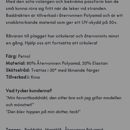
Med den söta volangen och bekväma passform kan de
små kunna röra sig fritt när de leker vid stranden.
Baddräkten är tillverkad i återvunnen Polyamid och är ett
snabbtorkande material som ger ett UV-skydd på 50+.
Råvaran till plagget har cirkulerat och återvunnits minst
en gång. Hjälp oss att fortsätta att cirkulera!
Färg:
Petrol
Material:
80% Återvunnen Polyamid, 20% Elastan
Skötselråd:
Tvättas i 30° med liknande färger
Tillverkad i:
Kina
Vad tycker kunderna?
”Min favoritbaddräkt, den sitter bra och jag gillar modellen
och mönstret!”
"Den blev toppen på min dotter, tack!"
Taggar
:
Baddräkt
Marinblå
Återvunnen Polyamid