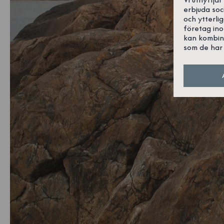
erbjuda soc
och ytterli
företag in
kan kombin
som de har 