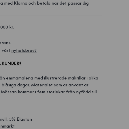
a med Klarna och betala när det passar dig
1000 kr. 
erans.
 vårt 
nyhetsbrev?
A KUNDER?
ån emmamalena med illustrerade makrillar i olika
r blåsiga dagar. Materialet som är använt är
. Mössan kommer i fem storlekar från nyfödd till
ull, 5% Elastan
enmärkt