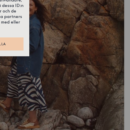
i dessa ID:n
r och de
sa partners
 med eller
LLA