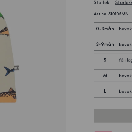
Storlek
Storlek
Art no
:
510105MB
0-3mån
bevak
3-9mån
bevak
S
få i la
M
bevak
L
bevak