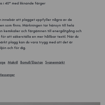
s i 40° med liknande färger
n
innebär att plagget uppfyller några av de
en som finns. Märkningen tar hänsyn till hela
ån kemikalier och färgämnen till energiåtgång och
 för att säkerställa en mer hållbar textil. När du
ärkt plagg kan du vara trygg med att det är
ljön och för dig.
eige
Makrill
Bomull/Elastan
Svanenmärkt
 Messenger