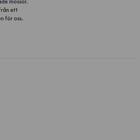
kade mössor.
från ett
n för oss.