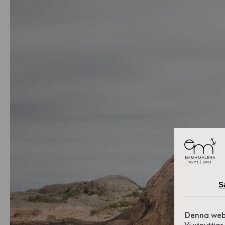
S
Denna web
Vi utnyttja