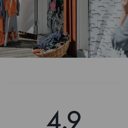
1
/
4
4.9