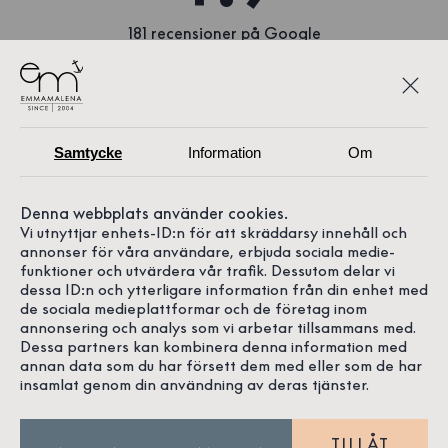
181 recensioner på Google
Samtycke
Information
Om
Denna webbplats använder cookies.
Vi utnyttjar enhets-ID:n för att skräddarsy innehåll och
annonser för våra användare, erbjuda sociala medie-
funktioner och utvärdera vår trafik. Dessutom delar vi
dessa ID:n och ytterligare information från din enhet med
de sociala medieplattformar och de företag inom
annonsering och analys som vi arbetar tillsammans med.
Dessa partners kan kombinera denna information med
annan data som du har försett dem med eller som de har
VÄNNER SOM DELAR VÅR
insamlat genom din användning av deras tjänster.
PASSION
TILLÅT