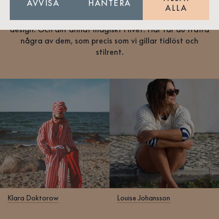
AVVISA
HANTERA
Vi älskar att lära känna nya människor, folk som delar
ALLA
vår passion för havet, kusten, kvalitet, hantverk och
design. Och allt annat magiskt i livet. Här får du träffa
några av dem, som precis som vi gillar tidlöst och
stilrent.
Klara Doktorow
Louise Johansson