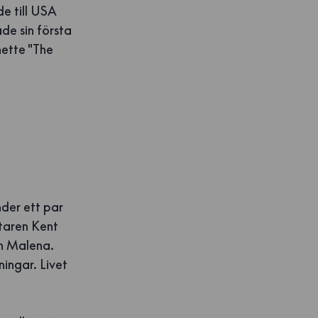
de till USA
ade sin första
hette "The
nder ett par
taren Kent
h Malena.
ingar. Livet