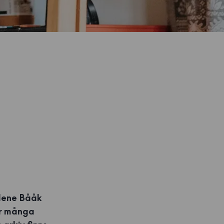
lene Bååk
har många