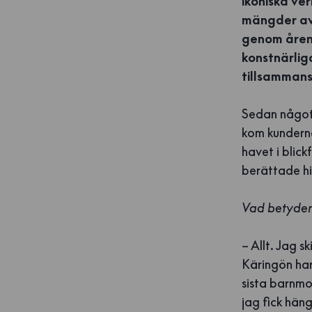
ikoniska ver
mängder av 
genom åren.
konstnärlig
tillsammans
Sedan något 
kom kunderna
havet i blic
berättade his
Vad betyder
– Allt. Jag s
Käringön har
sista barnmor
jag fick hän