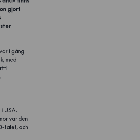
 arkiv finns
on gjort
s
nster
var i gång
nk, med
rtti
.
r i USA.
mor var den
0-talet, och