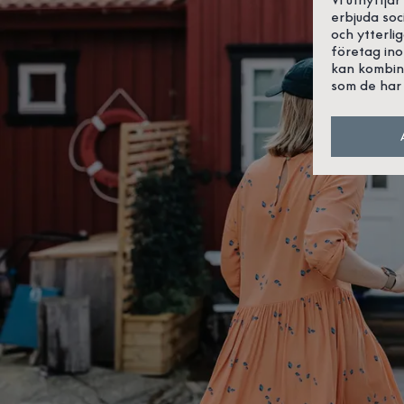
erbjuda soc
och ytterli
företag in
kan kombin
som de har 