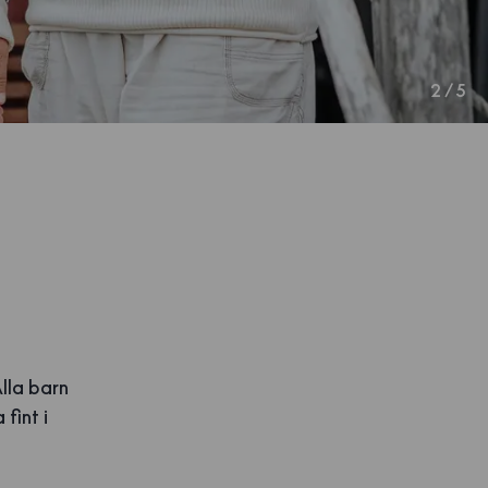
2
/
5
lla barn
fint i