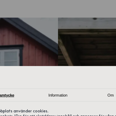
amtycke
Information
Om
bplats använder cookies.
r enhets-ID:n för att skräddarsy innehåll och annonser för våra