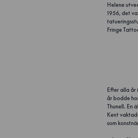
Helene utvec
1956, det var
tatueringsst
Fringe Tatto
Efter alla å
år bodde ho
Thunell. En
Kent vaktad
som konstnä