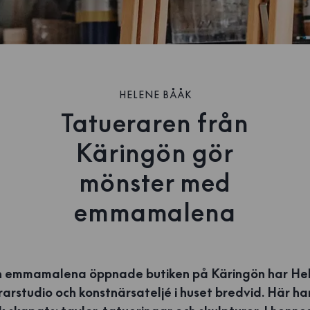
HELENE BÅÅK
Tatueraren från
Käringön gör
mönster med
emmamalena
 emmamalena öppnade butiken på Käringön har He
erarstudio och konstnärsateljé i huset bredvid. Här 