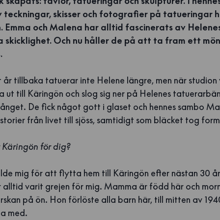
k skapats: tavlor, tatueringar och skulpturer. I hennes
teckningar, skisser och fotografier på tatueringar h
 Emma och Malena har alltid fascinerats av Helene
a skicklighet. Och nu håller de på att ta fram ett mö
.
år tillbaka tatuerar inte Helene längre, men när studion 
 ut till Käringön och slog sig ner på Helenes tatuerarbä
kfånget. De fick något gott i glaset och hennes sambo Ma
torier från livet till sjöss, samtidigt som bläcket tog form
 Käringön för dig?
kilde mig för att flytta hem till Käringön efter nästan 30 å
 alltid varit grejen för mig. Mamma är född här och mor
skan på ön. Hon förlöste alla barn här, till mitten av 194
ga med.