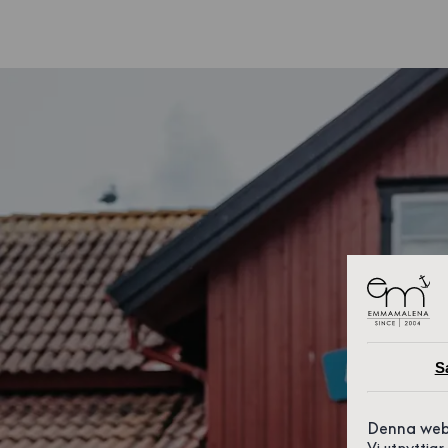
S
Denna web
Vi utnyttja