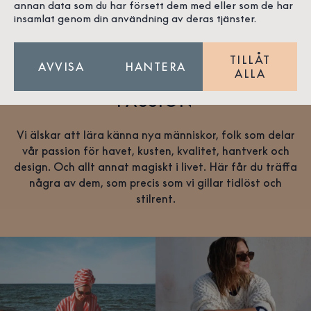
annan data som du har försett dem med eller som de har
insamlat genom din användning av deras tjänster.
TILLÅT
AVVISA
HANTERA
ALLA
VÄNNER SOM DELAR VÅR
PASSION
Vi älskar att lära känna nya människor, folk som delar
vår passion för havet, kusten, kvalitet, hantverk och
design. Och allt annat magiskt i livet. Här får du träffa
några av dem, som precis som vi gillar tidlöst och
stilrent.