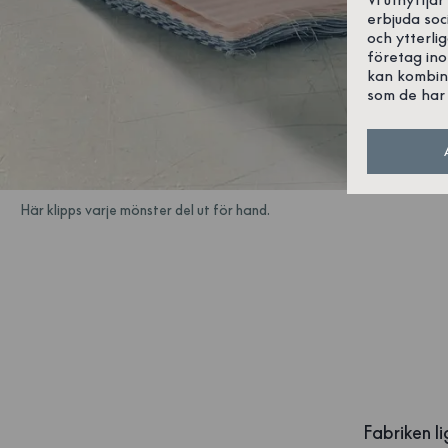
erbjuda soc
och ytterli
företag in
kan kombin
som de har 
Här klipps varje mönster del ut för hand.
Fabriken li