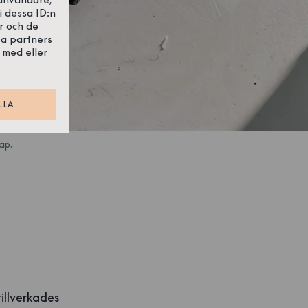
i dessa ID:n
r och de
sa partners
 med eller
LLA
ap.
tillverkades