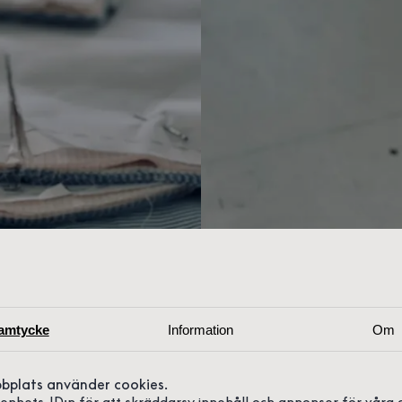
amtycke
Information
Om
bplats använder cookies.
r enhets-ID:n för att skräddarsy innehåll och annonser för våra