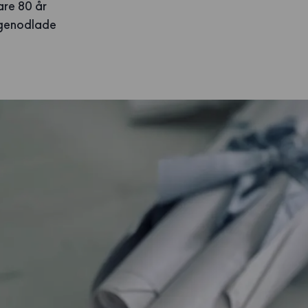
are 80 år
 egenodlade