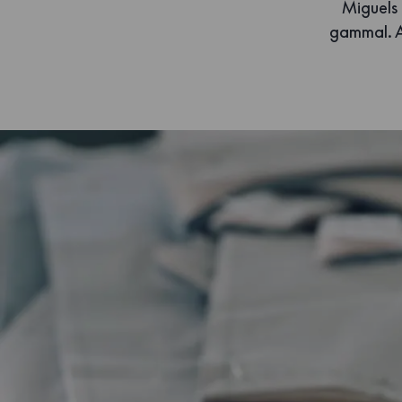
Miguels 
gammal. Al