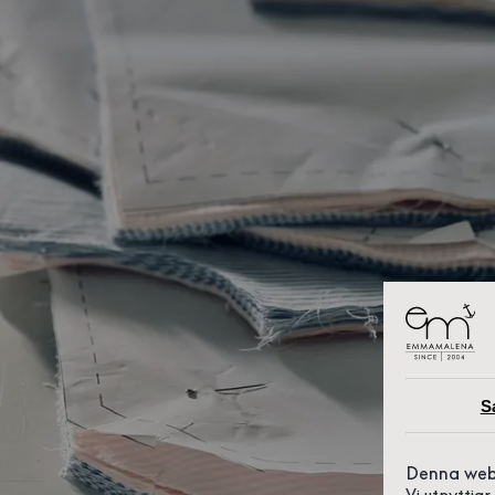
S
Denna web
Vi utnyttja