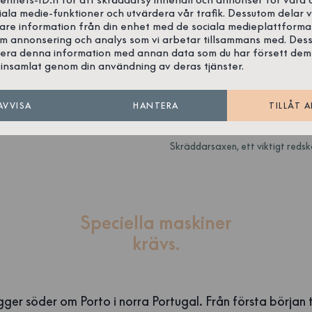
iala medie-funktioner och utvärdera vår trafik. Dessutom delar v
gare information från din enhet med de sociala medieplattforma
om annonsering och analys som vi arbetar tillsammans med. Des
era denna information med annan data som du har försett dem
insamlat genom din användning av deras tjänster.
AVVISA
HANTERA
TILLÅT A
Skräddarsaxen, ett viktigt redsk
Speciella maskiner
krävs.
gger söder om Porto i norra Portugal. Från första början 