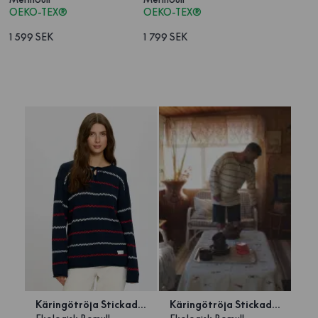
OEKO-TEX®
OEKO-TEX®
1 599 SEK
1 799 SEK
1
/
2
Käringötröja Stickad Marinblå
Käringötröja Stickad Off-white