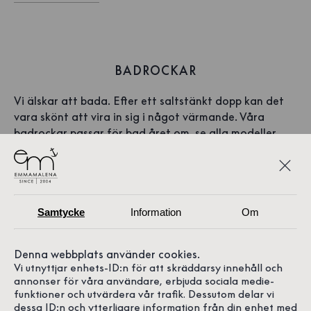
BADROCKAR
Vi älskar att bada. Efter ett saltstänkt dopp kan det
vara skönt att vira in sig i något värmande. Våra
badrockar passar för bad året om,
se alla modeller.
Samtycke
Information
Om
Denna webbplats använder cookies.
Vi utnyttjar enhets-ID:n för att skräddarsy innehåll och
annonser för våra användare, erbjuda sociala medie-
funktioner och utvärdera vår trafik. Dessutom delar vi
dessa ID:n och ytterligare information från din enhet med