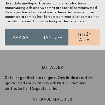
de sociala medieplattformar och de företag inom
annonsering och analys som vi arbetar tillsammans med.
Dessa partners kan kombinera denna information med
annan data som du har försett dem med eller som de har
Frottéponcho Räka Petrol
insamlat genom din användning av deras tjänster.
Bomull
Svanenmärkt
TILLÅT
999 SEK
Slutsåld
AVVISA
HANTERA
ALLA
DETALJER
Detaljer gör livet lite roligare. Och är de dessutom
gjorda med kärlek till hav och kust blir det ännu
bättre. Se fler tångdetaljer
här
.
STICKADE KLASSIKER