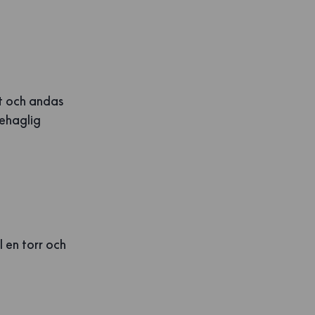
lt och andas
behaglig
l en torr och