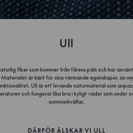
Ull
naturlig fiber som kommer från fårens päls och har använts
. Materialet är känt för sina värmande egenskaper, sin mj
unktionalitet. Ull är ett levande naturmaterial som anpass
raturen och fungerar lika bra i kyligt väder som under s
sommarkvällar.
DÄRFÖR ÄLSKAR VI ULL