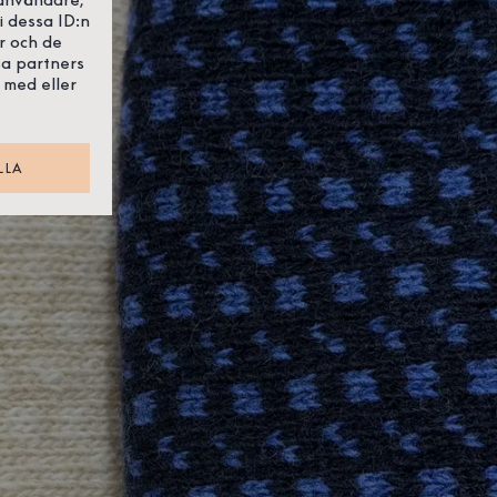
i dessa ID:n
r och de
sa partners
 med eller
LLA