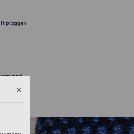
 att plaggen
uceras med
 under många
 användare,