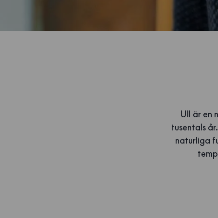
Ull är en 
tusentals år
naturliga f
tempe