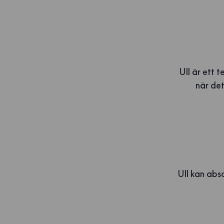
Ull är ett 
när det
Ull kan abso