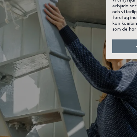
erbjuda soc
och ytterli
företag in
kan kombin
som de har 