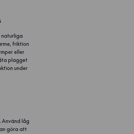
G
 naturliga
rme, friktion
ymper eller
låta plagget
nktion under
l. Använd låg
kan göra att