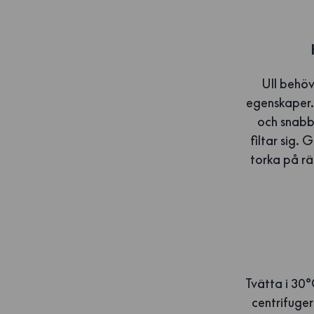
Ull behöv
egenskaper. 
och snabba
filtar sig.
torka på rä
Tvätta i 30°
centrifuger