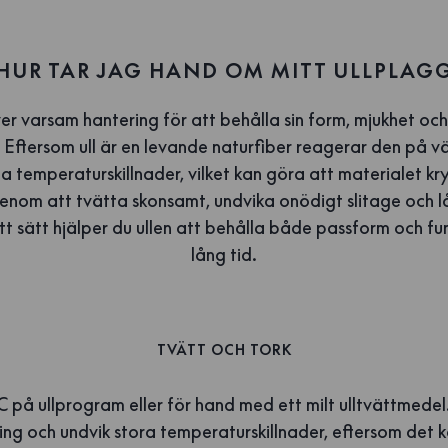
HUR TAR JAG HAND OM MITT ULLPLAG
er varsam hantering för att behålla sin form, mjukhet och
Eftersom ull är en levande naturfiber reagerar den på vä
 temperaturskillnader, vilket kan göra att materialet kr
 Genom att tvätta skonsamt, undvika onödigt slitage och 
tt sätt hjälper du ullen att behålla både passform och fu
lång tid.
TVÄTT OCH TORK
C på ullprogram eller för hand med ett milt ulltvättmede
ing och undvik stora temperaturskillnader, eftersom det 