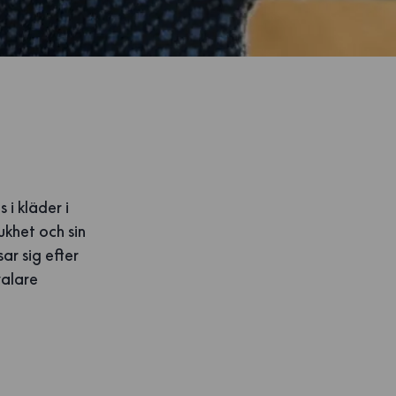
 i kläder i
ukhet och sin
ar sig efter
valare