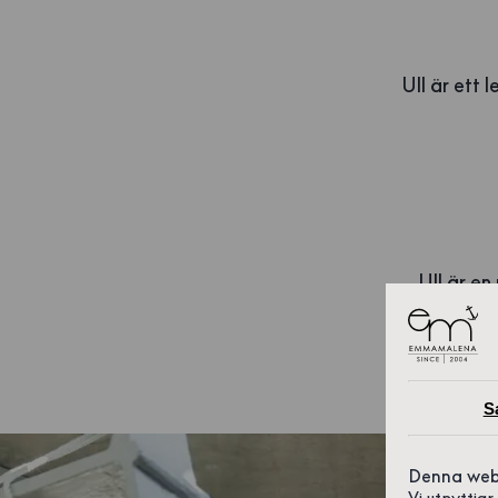
Ull är ett 
Ull är en
omsorg och 
S
Denna web
Vi utnyttja