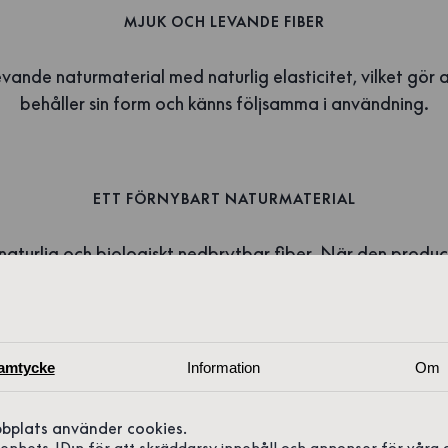
MJUK OCH LEVANDE FIBER
levande naturmaterial med naturlig elasticitet, vilket gör
behåller sin form och känns följsamma i användning.
ETT FÖRNYBART NATURMATERIAL
 naturlig och biologiskt nedbrytbar fiber. När den prod
tas väl om hand kan ullplagg användas och uppskattas
år.
amtycke
Information
Om
bplats använder cookies.
r enhets-ID:n för att skräddarsy innehåll och annonser för våra