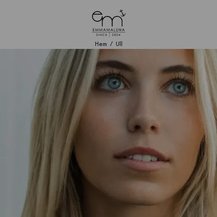
Hem
Ull