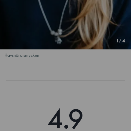
1
/
4
Havsnära smycken
4.9