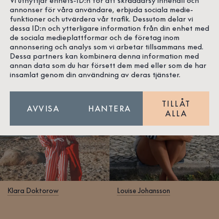
Vi utnyttjar enhets-ID:n för att skräddarsy innehåll och
annonser för våra användare, erbjuda sociala medie-
vår passion för havet, kusten, kvalitet, hantverk och
funktioner och utvärdera vår trafik. Dessutom delar vi
design. Och allt annat magiskt i livet. Här får du träffa
dessa ID:n och ytterligare information från din enhet med
några av dem, som precis som vi gillar tidlöst och
de sociala medieplattformar och de företag inom
stilrent.
annonsering och analys som vi arbetar tillsammans med.
Dessa partners kan kombinera denna information med
annan data som du har försett dem med eller som de har
insamlat genom din användning av deras tjänster.
TILLÅT
AVVISA
HANTERA
ALLA
Klara Doktorow
Louise Johansson