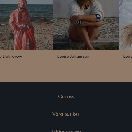
lara Doktorow
Louise Johansson
E
Om oss
Våra butiker
Jobba hos oss