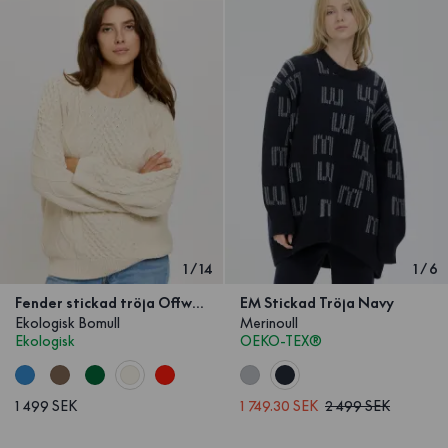
1
/
14
1
/
6
Fender stickad tröja Offwhite
EM Stickad Tröja Navy
Ekologisk Bomull
Merinoull
Ekologisk
OEKO-TEX®
1 499 SEK
1 749.30 SEK
2 499 SEK