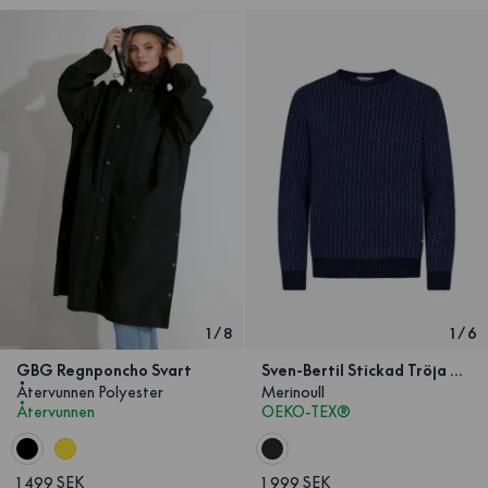
1
/
8
1
/
6
GBG Regnponcho Svart
Sven-Bertil Stickad Tröja Navy
Återvunnen Polyester
Merinoull
Återvunnen
OEKO-TEX®
1 499 SEK
1 999 SEK