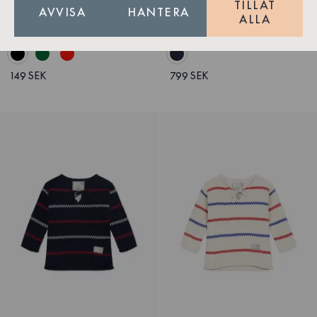
Snusnäsduk Svart
Evert Stickad Tröja Barn
TILLÅT
AVVISA
HANTERA
Bomull
Bomull
ALLA
Ekologisk
149 SEK
799 SEK