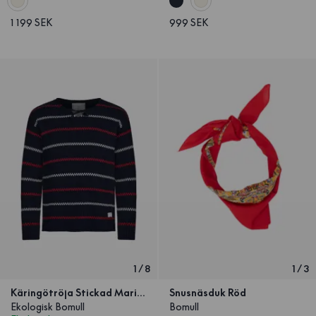
1 199 SEK
999 SEK
1
/
8
1
/
3
Käringötröja Stickad Marinblå
Snusnäsduk Röd
Ekologisk Bomull
Bomull