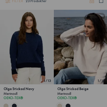
FILTER
23
Produkter
1
/
13
1
/
15
Olga Stickad Navy
Olga Stickad Beige
Merinoull
Merinoull
OEKO-TEX®
OEKO-TEX®