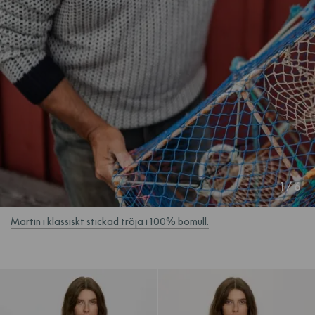
1
/
6
Martin i klassiskt stickad tröja i 100% bomull.