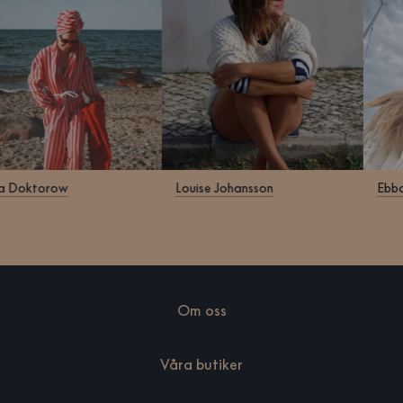
ara Doktorow
Louise Johansson
Eb
Om oss
Våra butiker