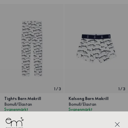
1
/
3
1
/
3
Tights Barn Makrill
Kalsong Barn Makrill
Bomull/Elastan
Bomull/Elastan
Svanenmärkt
Svanenmärkt
299 SEK
149 SEK