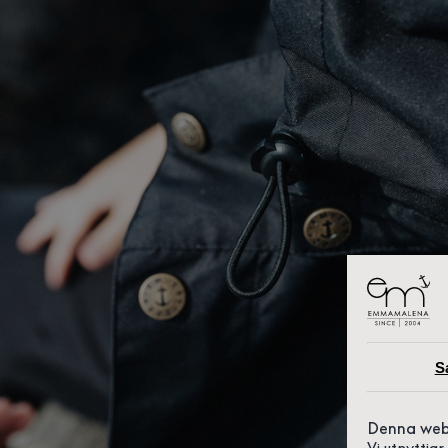
S
Denna web
Vi utnyttja