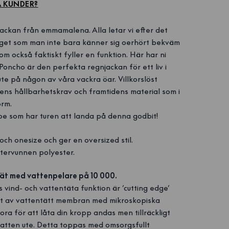
A KUNDER?
ackan från emmamalena. Alla letar vi efter det
get som man inte bara känner sig oerhört bekväm
om också faktiskt fyller en funktion. Här har ni
oncho är den perfekta regnjackan för ett liv i
 ute på någon av våra vackra öar. Villkorslöst
ens hållbarhetskrav och framtidens material som i
orm.
pe som har turen att landa på denna godbit!
och onesize och ger en oversized stil.
återvunnen polyester.
ät med vattenpelare på 10 000.
ind- och vattentäta funktion är ’cutting edge’
ikt av vattentätt membran med mikroskopiska
stora för att låta din kropp andas men tillräckligt
vatten ute. Detta toppas med omsorgsfullt