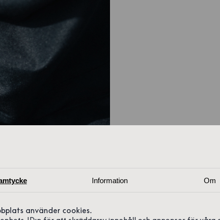
amtycke
Information
Om
bplats använder cookies.
r enhets-ID:n för att skräddarsy innehåll och annonser för våra