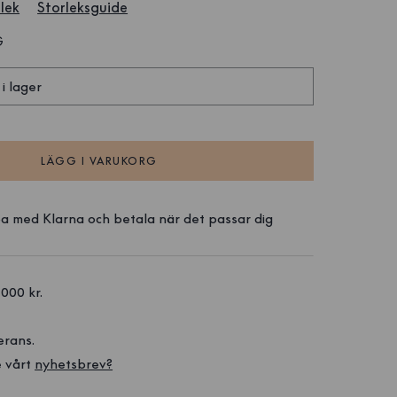
lek
Storleksguide
G
 i lager
LÄGG I VARUKORG
a med Klarna och betala när det passar dig
1000 kr. 
erans.
 vårt 
nyhetsbrev?