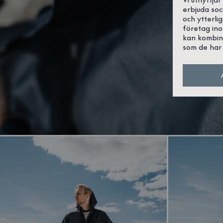
erbjuda soc
och ytterli
företag in
kan kombin
som de har 