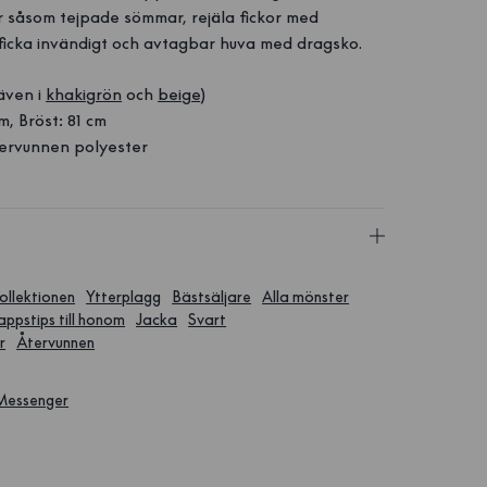
r såsom tejpade sömmar, rejäla fickor med
ficka invändigt och avtagbar huva med dragsko.
även i
khakigrön
och
beige
)
m, Bröst: 81 cm
ervunnen polyester
ollektionen
Ytterplagg
Bästsäljare
Alla mönster
lappstips till honom
Jacka
Svart
r
Återvunnen
 Messenger