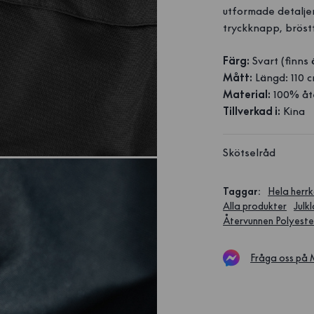
utformade detalje
tryckknapp, bröst
Färg:
Svart (finns 
Mått:
Längd: 110 c
Material:
100% åt
Tillverkad i:
Kina
Skötselråd
Taggar
:
Hela herrk
Alla produkter
Julk
Återvunnen Polyeste
Fråga oss på