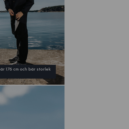
är 176 cm och bär storlek