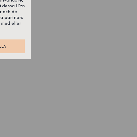
i dessa ID:n
r och de
sa partners
 med eller
LLA