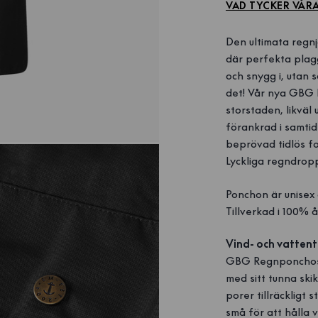
VAD TYCKER VÅR
Den ultimata regnj
där perfekta plag
och snygg i, utan s
det! Vår nya GBG P
storstaden, likväl
förankrad i samtid
beprövad tidlös f
Lyckliga regndrop
Ponchon är unisex 
Tillverkad i 100% 
Vind- och vattent
GBG Regnponchos v
med sitt tunna sk
porer tillräckligt 
små för att hålla 