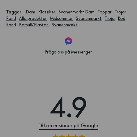
Taggar
:
Dam
Klassiker
Svanenmärkt Dam
Toppar
Tröjor
Rand
Alla produkter
Midsommar
Svanenmärkt
Tröja
Röd
Rand
Bomull/Elastan
Svanenmärkt
Fråga oss på Messenger
4.9
181 recensioner på Google