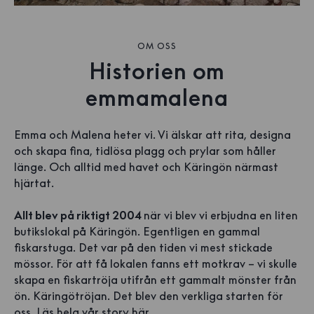
OM OSS
Historien om
emmamalena
Emma och Malena heter vi. Vi älskar att rita, designa
och skapa fina, tidlösa plagg och prylar som håller
länge. Och alltid med havet och Käringön närmast
hjärtat.
Allt blev på riktigt 2004
när vi blev vi erbjudna en liten
butikslokal på Käringön. Egentligen en gammal
fiskarstuga. Det var på den tiden vi mest stickade
mössor. För att få lokalen fanns ett motkrav – vi skulle
skapa en fiskartröja utifrån ett gammalt mönster från
ön. Käringötröjan. Det blev den verkliga starten för
oss.
Läs hela vår story här.