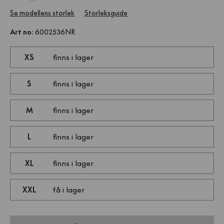
Se modellens storlek
Storleksguide
Art no
:
6002536NR
XS
finns i lager
S
finns i lager
M
finns i lager
L
finns i lager
XL
finns i lager
XXL
få i lager