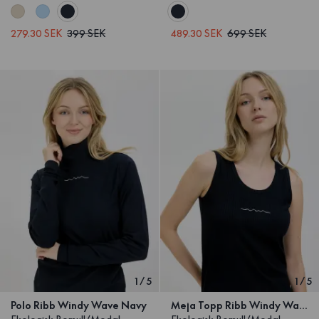
279.30 SEK
399 SEK
489.30 SEK
699 SEK
1
/
5
1
/
5
Polo Ribb Windy Wave Navy
Meja Topp Ribb Windy Wave Navy