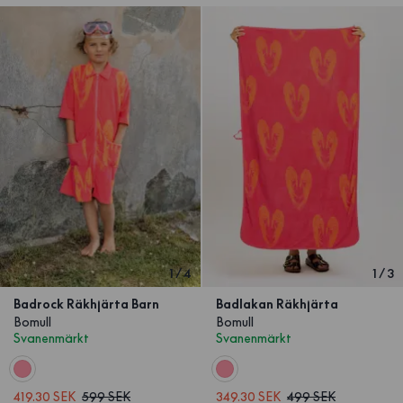
1
/
4
1
/
3
Badrock Räkhjärta Barn
Badlakan Räkhjärta
Bomull
Bomull
Svanenmärkt
Svanenmärkt
419.30 SEK
599 SEK
349.30 SEK
499 SEK