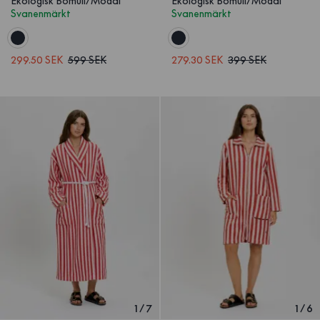
Ekologisk Bomull/Modal
Ekologisk Bomull/Modal
Svanenmärkt
Svanenmärkt
299.50 SEK
599 SEK
279.30 SEK
399 SEK
1
/
7
1
/
6