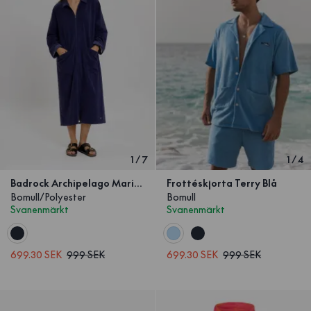
1
/
7
1
/
4
Badrock Archipelago Marinblå Lång
Frottéskjorta Terry Blå
Bomull/Polyester
Bomull
Svanenmärkt
Svanenmärkt
699.30 SEK
999 SEK
699.30 SEK
999 SEK