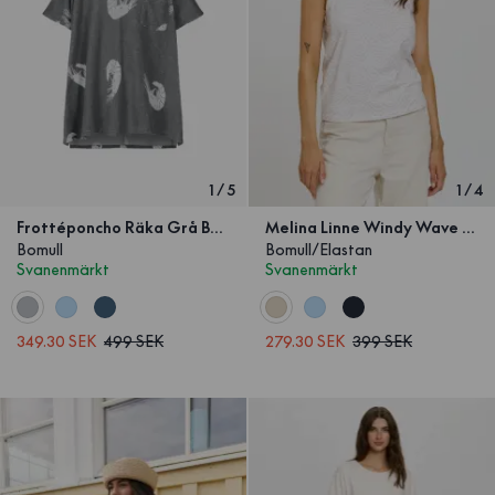
1
/
5
1
/
4
Frottéponcho Räka Grå Barn
Melina Linne Windy Wave Beige
Bomull
Bomull/Elastan
Svanenmärkt
Svanenmärkt
349.30 SEK
499 SEK
279.30 SEK
399 SEK