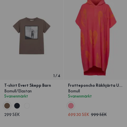
1
/
4
T-shirt Evert Skepp Barn
Frotteponcho Räkhjärta Unisex
Bomull/Elastan
Bomull
Svanenmärkt
Svanenmärkt
299 SEK
699.30 SEK
999 SEK