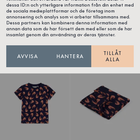
dessa ID:n och ytterligare information från din enhet med
Trosa Räka Marinblå Barn
Tights räka Navy Barn
de sociala medieplattformar och de företag inom
Bomull/Elastan
Bomull/Elastan
annonsering och analys som vi arbetar tillsammans med.
Svanenmärkt
Svanenmärkt
Dessa partners kan kombinera denna information med
annan data som du har försett dem med eller som de har
insamlat genom din användning av deras tjänster.
129 SEK
299 SEK
TILLÅT
AVVISA
HANTERA
ALLA