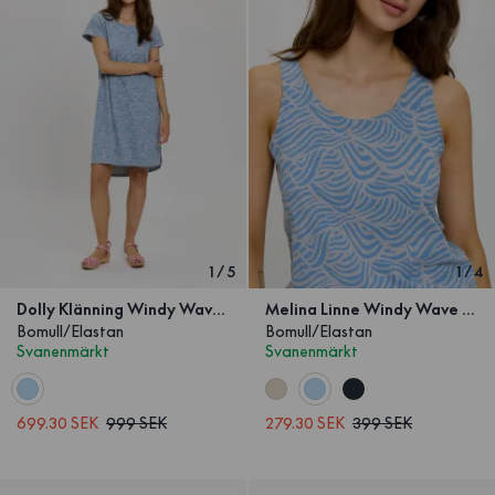
1
/
5
1
/
4
Dolly Klänning Windy Wave Grå/Blå
Melina Linne Windy Wave Grå/Blå
Bomull/Elastan
Bomull/Elastan
Svanenmärkt
Svanenmärkt
699.30 SEK
999 SEK
279.30 SEK
399 SEK