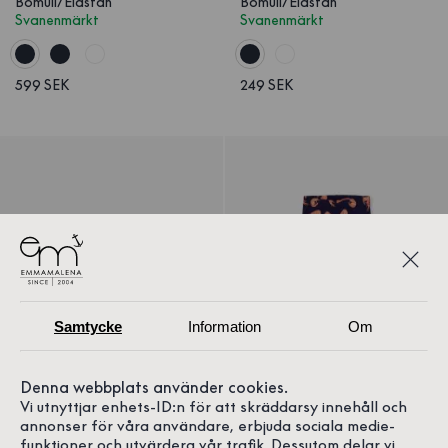
Bomull/Elastan
Bomull/Elastan
Svanenmärkt
Svanenmärkt
599 SEK
249 SEK
Samtycke
Information
Om
Denna webbplats använder cookies.
Vi utnyttjar enhets-ID:n för att skräddarsy innehåll och
annonser för våra användare, erbjuda sociala medie-
1
/
3
1
/
3
funktioner och utvärdera vår trafik. Dessutom delar vi