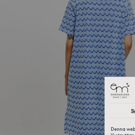
S
Denna web
Vi utnyttja