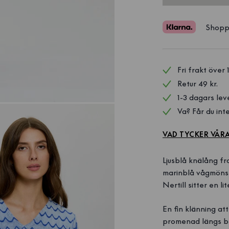
Shopp
Fri frakt över 
Retur 49 kr.
1-3 dagars lev
Va? Får du inte
VAD TYCKER VÅR
Ljusblå knälång fr
marinblå vågmönste
Nertill sitter en l
En fin klänning at
promenad längs br