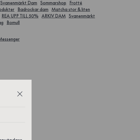
Svanenmärkt Dam
Sommarshop
Frotté
rodukter
Badrockar dam
Matcha stor & liten
REA UPP TILL 50%
ARKIV DAM
Svanenmärkt
åg
Bomull
 Messenger
 användare,