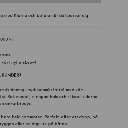
a med Klarna och betala när det passar dig
1000 kr. 
erans.
 vårt 
nyhetsbrev?
A KUNDER?
ottéklänning i mjuk bomullsfrotté med vårt
r. Rak modell, v-ringad hals och slitsar i sidorna.
iten ankarbrodyr.
t bära hela sommaren. Perfekt efter ett dopp, på
yggan eller en dag ute på båten.