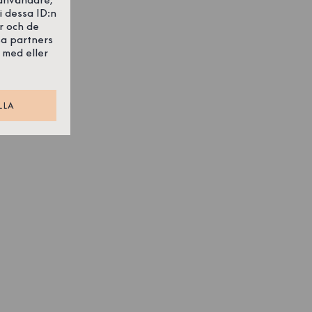
i dessa ID:n
r och de
sa partners
 med eller
LLA