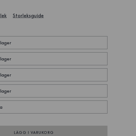
lek
Storleksguide
 lager
 lager
 lager
 lager
a
LÄGG I VARUKORG