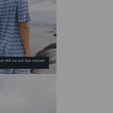
är 169 cm och bär storlek