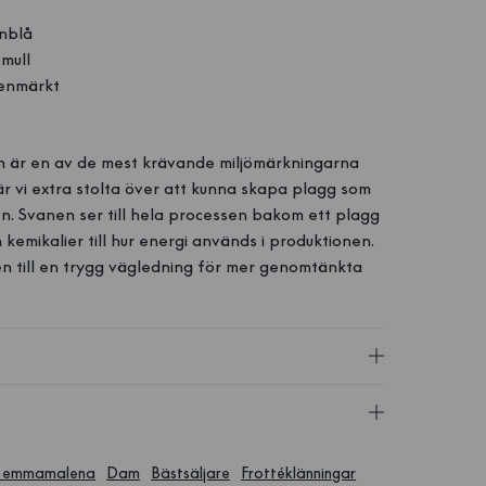
nblå
mull
enmärkt
n
 är en av de mest krävande miljömärkningarna
är vi extra stolta över att kunna skapa plagg som
n. Svanen ser till hela processen bakom ett plagg
 kemikalier till hur energi används i produktionen.
n till en trygg vägledning för mer genomtänkta
 emmamalena
Dam
Bästsäljare
Frottéklänningar