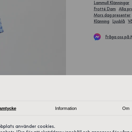
Lammull Klänningar
Frotté Dam
Alla p
Mors dag presenter
Klänning
Ljusblå
V
Fråga oss på
amtycke
Information
Om
bplats använder cookies.
r enhets-ID:n för att skräddarsy innehåll och annonser för våra