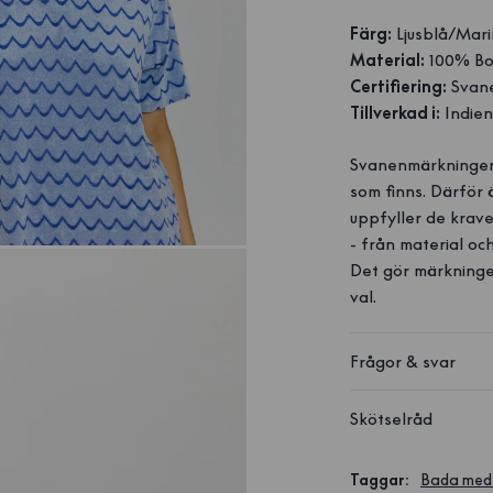
Färg:
Ljusblå/Mari
Material:
100% Bo
Certifiering:
Svan
Tillverkad i:
Indie
Svanenmärkningen
som finns. Därför 
uppfyller de krave
- från material och
Det gör märkninge
val.
Frågor & svar
Skötselråd
Taggar
:
Bada med