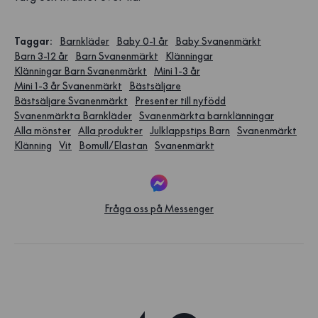
Taggar
:
Barnkläder
Baby 0-1 år
Baby Svanenmärkt
Barn 3-12 år
Barn Svanenmärkt
Klänningar
Klänningar Barn Svanenmärkt
Mini 1-3 år
Mini 1-3 år Svanenmärkt
Bästsäljare
Bästsäljare Svanenmärkt
Presenter till nyfödd
Svanenmärkta Barnkläder
Svanenmärkta barnklänningar
Alla mönster
Alla produkter
Julklappstips Barn
Svanenmärkt
Klänning
Vit
Bomull/Elastan
Svanenmärkt
Fråga oss på Messenger