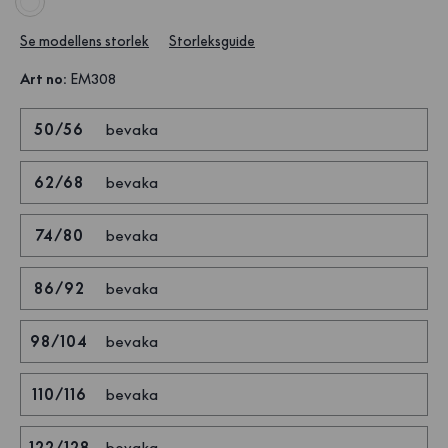
Se modellens storlek
Storleksguide
Art no
:
EM308
50/56
bevaka
62/68
bevaka
74/80
bevaka
86/92
bevaka
98/104
bevaka
110/116
bevaka
122/128
bevaka