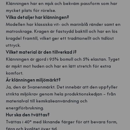
Klänningen har en mjuk och bekväm passform som har
mycket plats för rörelse.
Vilka detaljer har klänningen?
Modellen har klassiska vit- och marinblå ränder samt en
matroskrage. Kragen är fastsydd baktill och har en lös
kragdel framtill, vilket ger ett traditionellt och tidlöst
uttryck.
Vilket material är den tillverkad i?
Klänningen är gjord i 95% bomull och 5% elastan. Tyget
är mjukt mot huden och har en lätt stretch för extra
komfort.
Är klänningen miljömärkt?
Ja, den är Svanenmärkt. Det innebär att den uppfyller
strikta miljökrav genom hela produktionskedjan – från
materialval till kemikalieanvändning och
energiförbrukning.
Hur ska den tvättas?
Tvättas i 40° med liknande färger för att bevara form,
färg och kvalitet över tid.